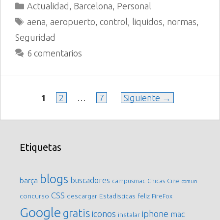
Categorías
Actualidad
,
Barcelona
,
Personal
Etiquetas
aena
,
aeropuerto
,
control
,
liquidos
,
normas
,
Seguridad
6 comentarios
Página
Página
Página
1
2
…
7
Siguiente
→
Etiquetas
blogs
buscadores
barça
campusmac
Chicas
Cine
comun
CSS
concurso
descargar
Estadisticas
feliz
FireFox
Google
gratis
iconos
iphone
mac
instalar