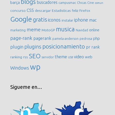
blogs
buscadores
barça
campusmac
Chicas
Cine
comun
CSS
concurso
descargar
Estadisticas
feliz
FireFox
Google
gratis
iconos
iphone
mac
instalar
musica
meme
online
MotoGP
marketing
Navidad
page-rank
pagerank
php
pamela-anderson
pedrosa
posicionamiento
plugins
plugin
pr
rank
SEO
video
theme
web
ranking
rss
servidor
USB
wp
Windows
Sigueme en…