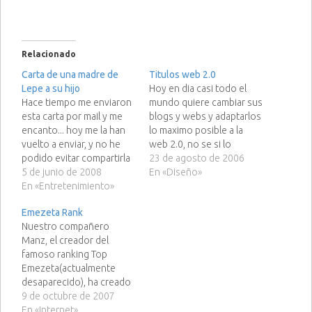
Relacionado
Carta de una madre de
Titulos web 2.0
Lepe a su hijo
Hoy en dia casi todo el
Hace tiempo me enviaron
mundo quiere cambiar sus
esta carta por mail y me
blogs y webs y adaptarlos
encanto... hoy me la han
lo maximo posible a la
vuelto a enviar, y no he
web 2.0, no se si lo
podido evitar compartirla
hacemos por seguir los
23 de agosto de 2006
con vosotros, es
5 de junio de 2008
estandares e intentar
En «Diseño»
buenisima, ja,ja,ja,ja..... :D
En «Entretenimiento»
tener una web que
Nos os enfadéis los
cumpla con las
Emezeta Rank
leperos ;) Querido hijo: Te
especificaciones o
Nuestro compañero
escribo estas letras para
simplemente porque
Manz, el creador del
que sepas que estoy viva.
somos unos frikis ;) Creo
famoso ranking Top
Estoy escribiéndote…
que…
Emezeta(actualmente
desaparecido), ha creado
un nuevo sitema de
9 de octubre de 2007
puntuación para webs y
En «Internet»