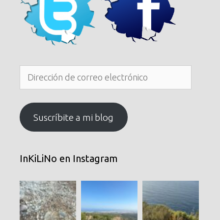
Dirección
de
correo
electrónico
Suscríbite a mi blog
InKiLiNo en Instagram