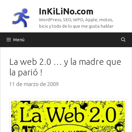
Saltar
InKiLiNo.com
al
WordPress, SEO, WPO, Apple, motos,
contenido
bicis y todo de lo que me gusta hablar
Menú
La web 2.0 … y la madre que
la parió !
11 de marzo de 2009