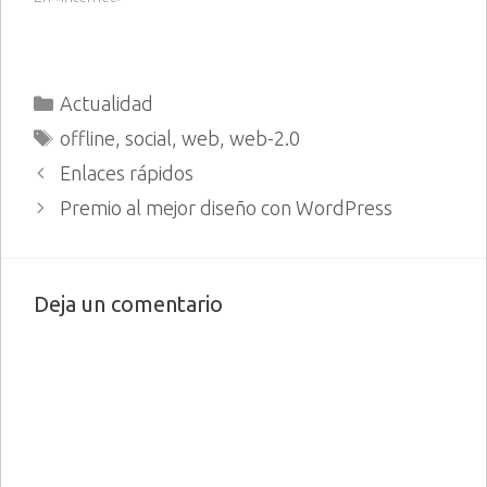
blogs. El nuevo ranking se
llama Emezeta Rank, y
después de introducir mi
URL, he flipado de la
Categorías
Actualidad
cantidad de información
que me ha dado sobre mi
Etiquetas
offline
,
social
,
web
,
web-2.0
blog, hay…
Enlaces rápidos
Premio al mejor diseño con WordPress
Deja un comentario