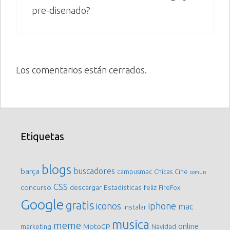
pre-disenado?
Los comentarios están cerrados.
Etiquetas
blogs
buscadores
barça
campusmac
Chicas
Cine
comun
CSS
concurso
descargar
Estadisticas
feliz
FireFox
Google
gratis
iconos
iphone
mac
instalar
musica
meme
online
MotoGP
marketing
Navidad