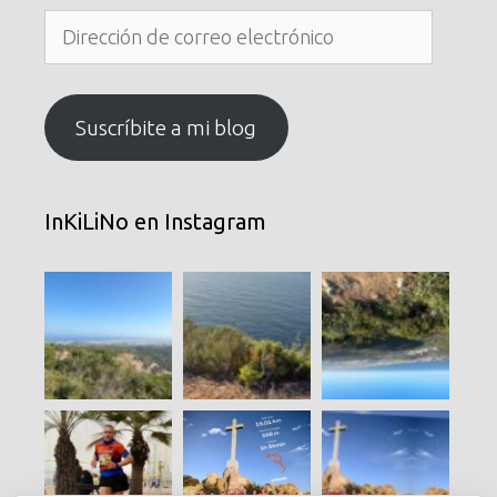
Dirección
de
correo
electrónico
Suscríbite a mi blog
InKiLiNo en Instagram