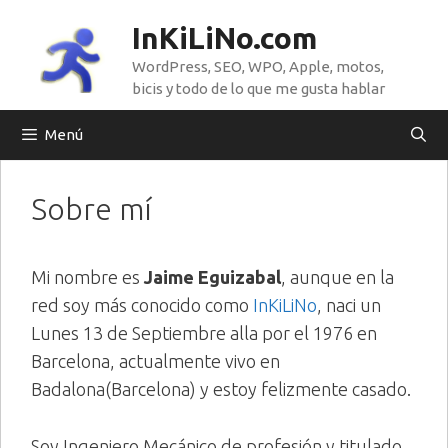
Saltar
InKiLiNo.com
al
WordPress, SEO, WPO, Apple, motos,
contenido
bicis y todo de lo que me gusta hablar
Menú
Sobre mí
Mi nombre es
Jaime Eguizabal
, aunque en la
red soy más conocido como
InKiLiNo
, naci un
Lunes 13 de Septiembre alla por el 1976 en
Barcelona, actualmente vivo en
Badalona(Barcelona) y estoy felizmente casado.
Soy Ingeniero Mecánico de profesión y titulado