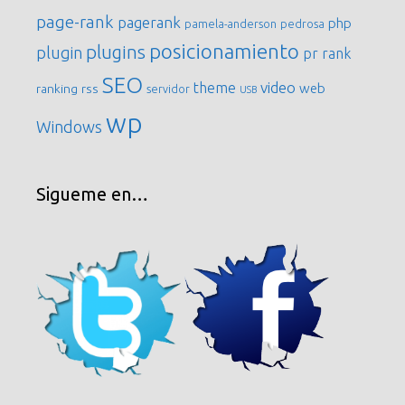
page-rank
pagerank
php
pamela-anderson
pedrosa
posicionamiento
plugins
plugin
pr
rank
SEO
video
theme
web
ranking
rss
servidor
USB
wp
Windows
Sigueme en…