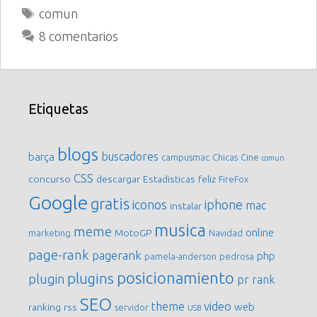
Etiquetas
comun
8 comentarios
Etiquetas
blogs
buscadores
barça
campusmac
Chicas
Cine
comun
CSS
concurso
descargar
Estadisticas
feliz
FireFox
Google
gratis
iconos
iphone
mac
instalar
musica
meme
online
MotoGP
marketing
Navidad
page-rank
pagerank
php
pamela-anderson
pedrosa
posicionamiento
plugins
plugin
pr
rank
SEO
video
theme
web
ranking
rss
servidor
USB