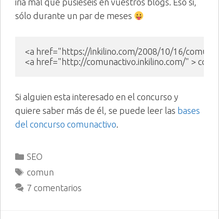
iria mal que pusieseis en vuestros blogs. Eso si,
sólo durante un par de meses
<a href="https://inkilino.com/2008/10/16/comunac
<a href="http://comunactivo.inkilino.com/" > com
Si alguien esta interesado en el concurso y
quiere saber más de él, se puede leer las
bases
del concurso comunactivo
.
Categorías
SEO
Etiquetas
comun
7 comentarios