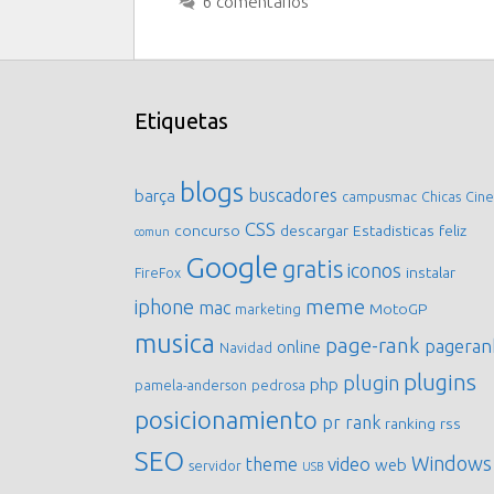
6 comentarios
Etiquetas
blogs
buscadores
barça
campusmac
Chicas
Cine
CSS
concurso
descargar
Estadisticas
feliz
comun
Google
gratis
iconos
instalar
FireFox
meme
iphone
mac
MotoGP
marketing
musica
page-rank
pageran
online
Navidad
plugins
plugin
php
pamela-anderson
pedrosa
posicionamiento
pr
rank
ranking
rss
SEO
Windows
video
theme
web
servidor
USB