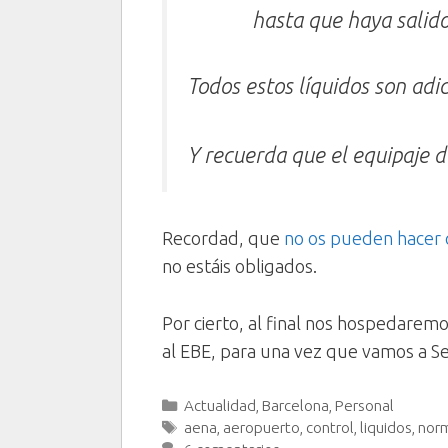
hasta que haya salido
Todos estos líquidos son adi
Y recuerda que el equipaje
Recordad, que
no os pueden hacer q
no estáis obligados.
Por cierto, al final nos hospedarem
al EBE, para una vez que vamos a Se
Categorías
Actualidad
,
Barcelona
,
Personal
Etiquetas
aena
,
aeropuerto
,
control
,
liquidos
,
nor