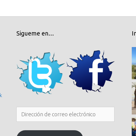
Sigueme en…
I
k
Dirección
de
correo
electrónico