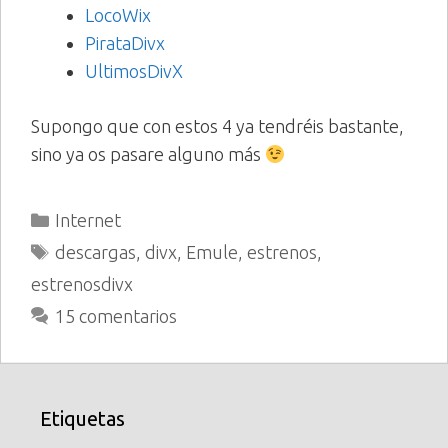
LocoWix
PirataDivx
UltimosDivX
Supongo que con estos 4 ya tendréis bastante,
sino ya os pasare alguno más
Categorías
Internet
Etiquetas
descargas
,
divx
,
Emule
,
estrenos
,
estrenosdivx
15 comentarios
Etiquetas