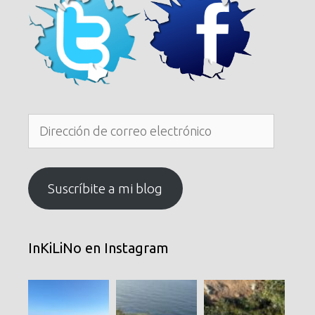
Dirección
de
correo
electrónico
Suscríbite a mi blog
InKiLiNo en Instagram