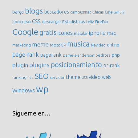
blogs
buscadores
barça
campusmac
Chicas
Cine
comun
CSS
concurso
descargar
Estadisticas
feliz
FireFox
Google
gratis
iconos
iphone
mac
instalar
musica
meme
online
MotoGP
marketing
Navidad
page-rank
pagerank
php
pamela-anderson
pedrosa
posicionamiento
plugins
plugin
pr
rank
SEO
video
theme
web
ranking
rss
servidor
USB
wp
Windows
Sigueme en…