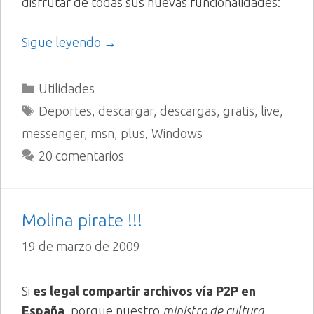
disfrutar de todas sus nuevas funcionalidades:
Sigue leyendo →
Categorías
Utilidades
Etiquetas
Deportes
,
descargar
,
descargas
,
gratis
,
live
,
messenger
,
msn
,
plus
,
Windows
20 comentarios
Molina pirate !!!
19 de marzo de 2009
Si
es legal compartir archivos vía P2P en
España
, porque nuestro
ministro de cultura