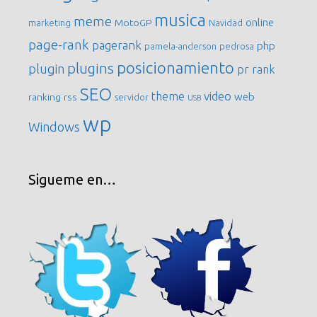
musica
meme
online
MotoGP
marketing
Navidad
page-rank
pagerank
php
pamela-anderson
pedrosa
posicionamiento
plugins
plugin
pr
rank
SEO
video
theme
web
ranking
rss
servidor
USB
wp
Windows
Sigueme en…