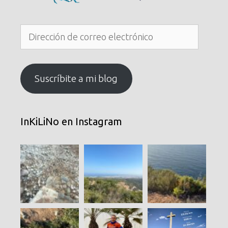
Dirección
de
correo
electrónico
Suscríbite a mi blog
InKiLiNo en Instagram