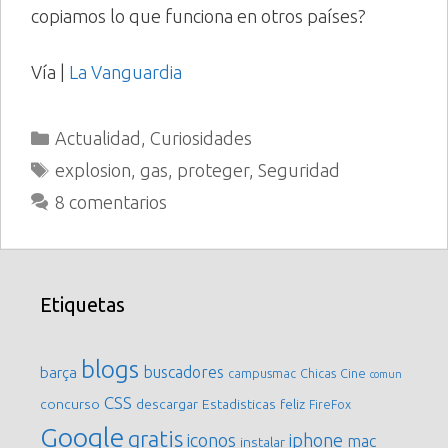
copiamos lo que funciona en otros países?
Vía |
La Vanguardia
Categorías
Actualidad
,
Curiosidades
Etiquetas
explosion
,
gas
,
proteger
,
Seguridad
8 comentarios
Etiquetas
blogs
buscadores
barça
campusmac
Chicas
Cine
comun
CSS
concurso
descargar
Estadisticas
feliz
FireFox
Google
gratis
iconos
iphone
mac
instalar