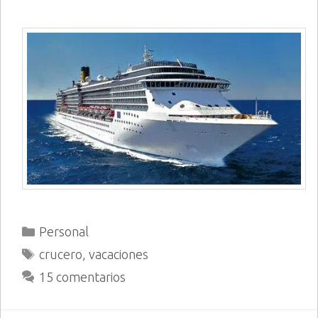
Categorías
Personal
Etiquetas
crucero
,
vacaciones
15 comentarios