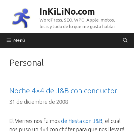
Saltar
InKiLiNo.com
al
WordPress, SEO, WPO, Apple, motos,
contenido
bicis y todo de lo que me gusta hablar
Menú
Personal
Noche 4×4 de J&B con conductor
31 de diciembre de 2008
El Viernes nos fuimos
de fiesta con J&B
, el cual
nos puso un 4×4 con chófer para que nos llevará