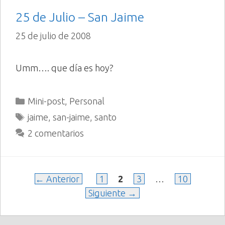
25 de Julio – San Jaime
25 de julio de 2008
Umm…. que día es hoy?
Categorías
Mini-post
,
Personal
Etiquetas
jaime
,
san-jaime
,
santo
2 comentarios
Página
Página
Página
Página
←
Anterior
1
2
3
…
10
Siguiente
→