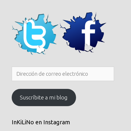
Dirección
de
correo
electrónico
Suscríbite a mi blog
InKiLiNo en Instagram