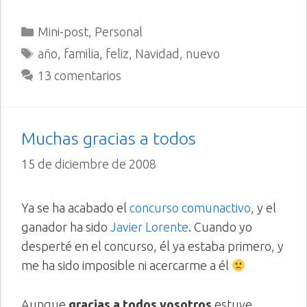
Categorías
Mini-post
,
Personal
Etiquetas
año
,
familia
,
feliz
,
Navidad
,
nuevo
13 comentarios
Muchas gracias a todos
15 de diciembre de 2008
Ya se ha acabado el
concurso comunactivo
, y el
ganador ha sido
Javier Lorente
. Cuando yo
desperté en el concurso, él ya estaba primero, y
me ha sido imposible ni acercarme a él
Aunque
gracias a todos vosotros
estuve