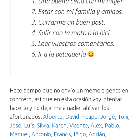
Una buena cena con mi mujer.
Estar con mi familia y amigos.
Currarme un buen post.
Salir con la moto o la bici.
Leer vuestros comentarios.
Ir a la peluquería
Hace tiempo que no envío un meme a gente en
concreto, así que en esta ocasión voy intentar
hacerlo y no dejarme a nadie, ahí van los
afortunados:
Alberto
,
David
,
Felipe
,
Jorge
,
Toni
,
Jose
,
Luís
,
Silvia
,
Karen
,
Vicente
,
Alex
,
Pablo
,
Manuel
,
Antonio
,
Francis
,
Iñigo
,
Adrián
,