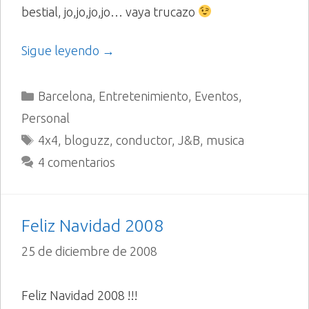
bestial, jo,jo,jo,jo… vaya trucazo
Sigue leyendo →
Categorías
Barcelona
,
Entretenimiento
,
Eventos
,
Personal
Etiquetas
4x4
,
bloguzz
,
conductor
,
J&B
,
musica
4 comentarios
Feliz Navidad 2008
25 de diciembre de 2008
Feliz Navidad 2008 !!!