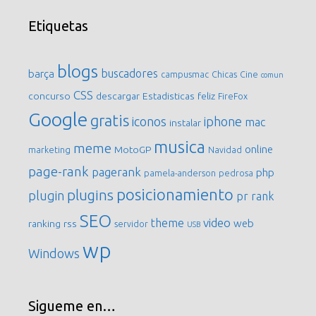
Etiquetas
blogs
buscadores
barça
campusmac
Chicas
Cine
comun
CSS
concurso
descargar
Estadisticas
feliz
FireFox
Google
gratis
iconos
iphone
mac
instalar
musica
meme
online
MotoGP
marketing
Navidad
page-rank
pagerank
php
pamela-anderson
pedrosa
posicionamiento
plugins
plugin
pr
rank
SEO
video
theme
web
ranking
rss
servidor
USB
wp
Windows
Sigueme en…