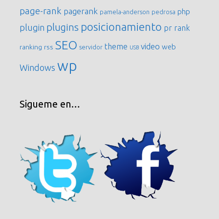
page-rank
pagerank
php
pamela-anderson
pedrosa
posicionamiento
plugins
plugin
pr
rank
SEO
video
theme
web
ranking
rss
servidor
USB
wp
Windows
Sigueme en…