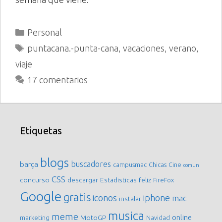
Categorías
Personal
Etiquetas
puntacana.-punta-cana
,
vacaciones
,
verano
,
viaje
17 comentarios
Etiquetas
blogs
buscadores
barça
campusmac
Chicas
Cine
comun
CSS
concurso
descargar
Estadisticas
feliz
FireFox
Google
gratis
iconos
iphone
mac
instalar
musica
meme
online
MotoGP
marketing
Navidad