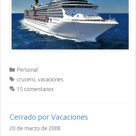
Categorías
Personal
Etiquetas
crucero
,
vacaciones
15 comentarios
Cerrado por Vacaciones
20 de marzo de 2008