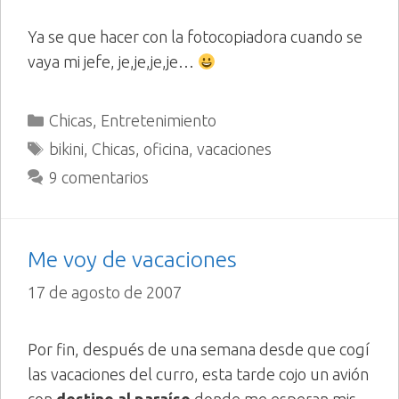
Ya se que hacer con la fotocopiadora cuando se
vaya mi jefe, je,je,je,je…
Categorías
Chicas
,
Entretenimiento
Etiquetas
bikini
,
Chicas
,
oficina
,
vacaciones
9 comentarios
Me voy de vacaciones
17 de agosto de 2007
Por fin, después de una semana desde que cogí
las vacaciones del curro, esta tarde cojo un avión
con
destino al paraíso
donde me esperan mis