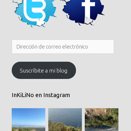
Dirección
de
correo
electrónico
Suscríbite a mi blog
InKiLiNo en Instagram