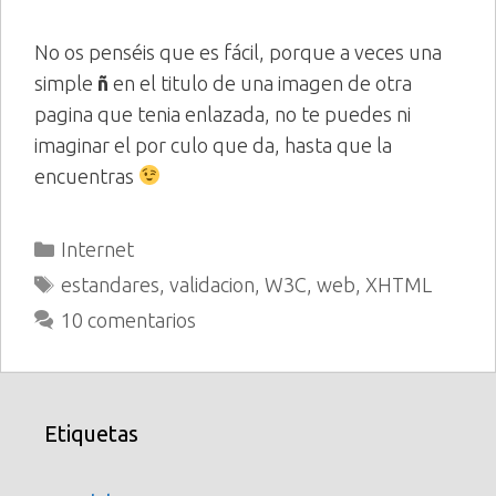
No os penséis que es fácil, porque a veces una
simple
ñ
en el titulo de una imagen de otra
pagina que tenia enlazada, no te puedes ni
imaginar el por culo que da, hasta que la
encuentras
Categorías
Internet
Etiquetas
estandares
,
validacion
,
W3C
,
web
,
XHTML
10 comentarios
Etiquetas