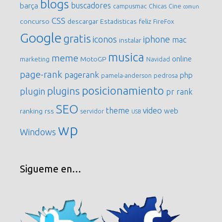
blogs
buscadores
barça
campusmac
Chicas
Cine
comun
CSS
concurso
descargar
Estadisticas
feliz
FireFox
Google
gratis
iconos
iphone
mac
instalar
musica
meme
online
MotoGP
marketing
Navidad
page-rank
pagerank
php
pamela-anderson
pedrosa
posicionamiento
plugins
plugin
pr
rank
SEO
video
theme
web
ranking
rss
servidor
USB
wp
Windows
Sigueme en…