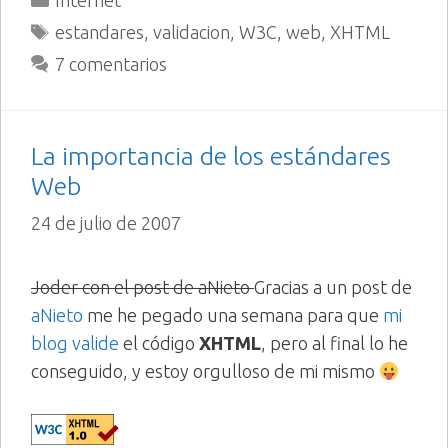
Etiquetas
estandares
,
validacion
,
W3C
,
web
,
XHTML
7 comentarios
La importancia de los estándares
Web
24 de julio de 2007
Joder con el post de aNieto
Gracias a un post de
aNieto
me he pegado una semana para que
mi
blog valide
el código
XHTML
, pero al final lo he
conseguido, y estoy orgulloso de mi mismo