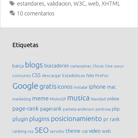
Etiquetas
estandares
,
validacion
,
W3C
,
web
,
XHTML
10 comentarios
Etiquetas
blogs
buscadores
barça
campusmac
Chicas
Cine
comun
CSS
concurso
descargar
Estadisticas
feliz
FireFox
Google
gratis
iconos
iphone
mac
instalar
musica
meme
online
MotoGP
marketing
Navidad
page-rank
pagerank
php
pamela-anderson
pedrosa
posicionamiento
plugins
plugin
pr
rank
SEO
video
theme
web
ranking
rss
servidor
USB