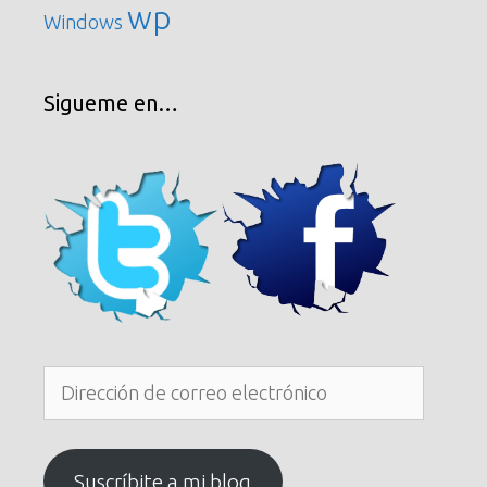
wp
Windows
Sigueme en…
Dirección
de
correo
electrónico
Suscríbite a mi blog