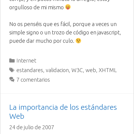
orgulloso de mi mismo
No os penséis que es fácil, porque a veces un
simple signo o un trozo de código en javascript,
puede dar mucho por culo.
Categorías
Internet
Etiquetas
estandares
,
validacion
,
W3C
,
web
,
XHTML
7 comentarios
La importancia de los estándares
Web
24 de julio de 2007