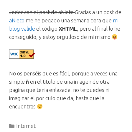
Joder con el post de aNieto
Gracias a un post de
aNieto
me he pegado una semana para que
mi
blog valide
el código
XHTML
, pero al final lo he
conseguido, y estoy orgulloso de mi mismo
No os penséis que es fácil, porque a veces una
simple
ñ
en el titulo de una imagen de otra
pagina que tenia enlazada, no te puedes ni
imaginar el por culo que da, hasta que la
encuentras
Categorías
Internet