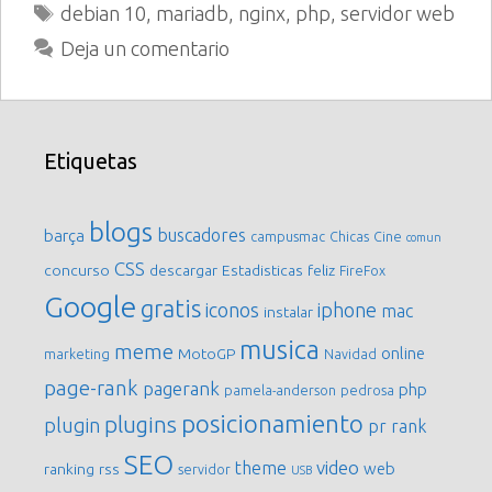
Etiquetas
debian 10
,
mariadb
,
nginx
,
php
,
servidor web
Deja un comentario
Etiquetas
blogs
buscadores
barça
campusmac
Chicas
Cine
comun
CSS
concurso
descargar
Estadisticas
feliz
FireFox
Google
gratis
iconos
iphone
mac
instalar
musica
meme
online
MotoGP
marketing
Navidad
page-rank
pagerank
php
pamela-anderson
pedrosa
posicionamiento
plugins
plugin
pr
rank
SEO
video
theme
web
ranking
rss
servidor
USB