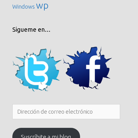
wp
Windows
Sigueme en…
Dirección
de
correo
electrónico
Suscríbite a mi blog