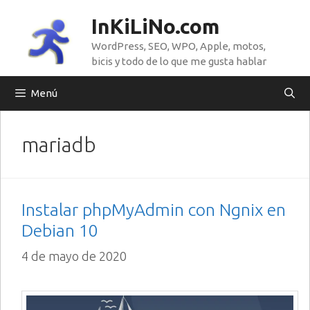
Saltar
InKiLiNo.com
al
WordPress, SEO, WPO, Apple, motos,
contenido
bicis y todo de lo que me gusta hablar
Menú
mariadb
Instalar phpMyAdmin con Ngnix en
Debian 10
4 de mayo de 2020