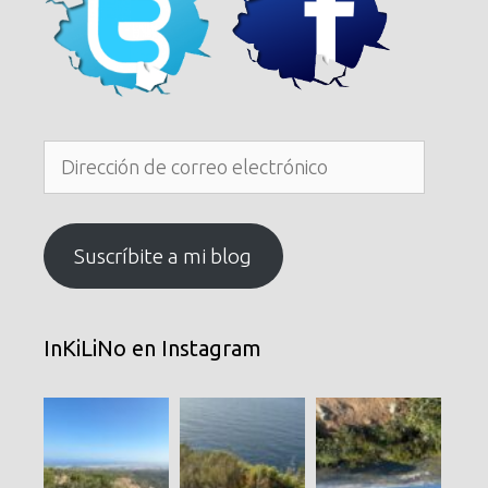
Dirección
de
correo
electrónico
Suscríbite a mi blog
InKiLiNo en Instagram