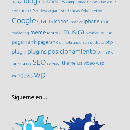
blogs
buscadores
barça
campusmac
Chicas
Cine
comun
CSS
concurso
descargar
Estadisticas
feliz
FireFox
Google
gratis
iconos
iphone
mac
instalar
musica
meme
online
MotoGP
marketing
Navidad
page-rank
pagerank
php
pamela-anderson
pedrosa
posicionamiento
plugins
plugin
pr
rank
SEO
video
theme
web
ranking
rss
servidor
USB
wp
Windows
Sigueme en…