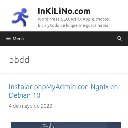
Saltar
InKiLiNo.com
al
WordPress, SEO, WPO, Apple, motos,
contenido
bicis y todo de lo que me gusta hablar
Menú
bbdd
Instalar phpMyAdmin con Ngnix en
Debian 10
4 de mayo de 2020