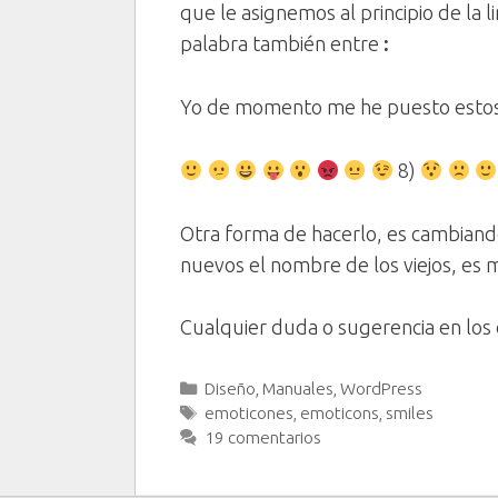
que le asignemos al principio de la l
palabra también entre
:
Yo de momento me he puesto estos
8)
Otra forma de hacerlo, es cambiand
nuevos el nombre de los viejos, es 
Cualquier duda o sugerencia en los
Categorías
Diseño
,
Manuales
,
WordPress
Etiquetas
emoticones
,
emoticons
,
smiles
19 comentarios