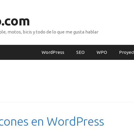
o.com
e, motos, bicis y todo de lo que me gusta hablar
WordPress
SEO
WPO
Proyec
icones en WordPress