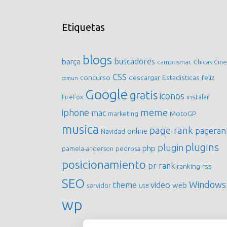
Etiquetas
blogs
buscadores
barça
campusmac
Chicas
Cine
CSS
concurso
descargar
Estadisticas
feliz
comun
Google
gratis
iconos
instalar
FireFox
meme
iphone
mac
MotoGP
marketing
musica
page-rank
pageran
online
Navidad
plugins
plugin
php
pamela-anderson
pedrosa
posicionamiento
pr
rank
ranking
rss
SEO
Windows
video
theme
web
servidor
USB
wp