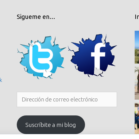
Sigueme en…
I
k
Dirección
de
correo
electrónico
Suscríbite a mi blog