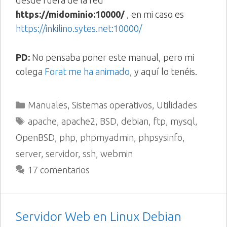
desde fuera de la red
https://midominio:10000/
, en mi caso es
https://inkilino.sytes.net:10000/
PD:
No pensaba poner este manual, pero mi
colega
Forat me ha animado
, y aquí lo tenéis.
Categorías
Manuales
,
Sistemas operativos
,
Utilidades
Etiquetas
apache
,
apache2
,
BSD
,
debian
,
ftp
,
mysql
,
OpenBSD
,
php
,
phpmyadmin
,
phpsysinfo
,
server
,
servidor
,
ssh
,
webmin
17 comentarios
Servidor Web en Linux Debian