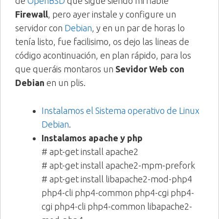
de
OpenBSD
que sigue siendo mi fiable
Firewall
, pero ayer instale y configure un
servidor con
Debian
, y en un par de horas lo
tenía listo, fue facilisimo, os dejo las lineas de
código acontinuación, en plan rápido, para los
que queráis montaros un
Sevidor Web con
Debian
en un plis.
Instalamos el Sistema operativo de Linux
Debian
.
Instalamos apache y php
# apt-get install apache2
# apt-get install apache2-mpm-prefork
# apt-get install libapache2-mod-php4
php4-cli php4-common php4-cgi php4-
cgi php4-cli php4-common libapache2-