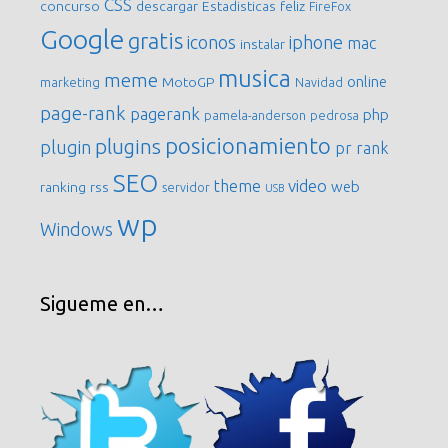
CSS
concurso
descargar
Estadisticas
feliz
FireFox
Google
gratis
iconos
iphone
mac
instalar
musica
meme
online
MotoGP
marketing
Navidad
page-rank
pagerank
php
pamela-anderson
pedrosa
posicionamiento
plugins
plugin
pr
rank
SEO
video
theme
web
ranking
rss
servidor
USB
wp
Windows
Sigueme en…