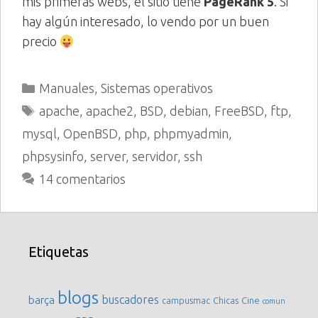
mis primeras webs, el sitio tiene
PageRank 5
. Si
hay algún interesado, lo vendo por un buen
precio
Categorías
Manuales
,
Sistemas operativos
Etiquetas
apache
,
apache2
,
BSD
,
debian
,
FreeBSD
,
ftp
,
mysql
,
OpenBSD
,
php
,
phpmyadmin
,
phpsysinfo
,
server
,
servidor
,
ssh
14 comentarios
Etiquetas
blogs
buscadores
barça
campusmac
Chicas
Cine
comun