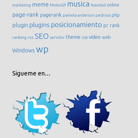
musica
meme
online
MotoGP
marketing
Navidad
page-rank
pagerank
php
pamela-anderson
pedrosa
posicionamiento
plugins
plugin
pr
rank
SEO
video
theme
web
ranking
rss
servidor
USB
wp
Windows
Sigueme en…