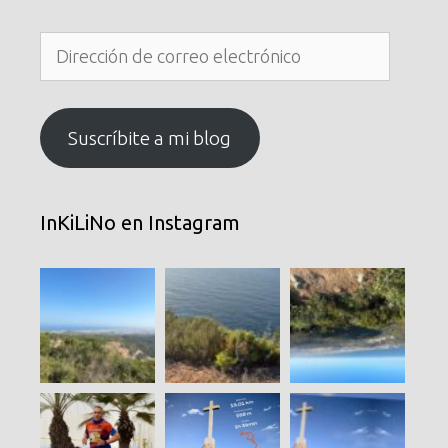
Dirección
de
correo
electrónico
Suscríbite a mi blog
InKiLiNo en Instagram