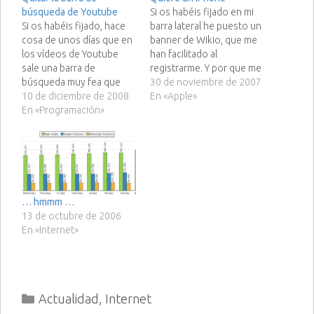
búsqueda de Youtube
Si os habéis fijado en mi
Si os habéis fijado, hace
barra lateral he puesto un
cosa de unos días que en
banner de Wikio, que me
los vídeos de Youtube
han facilitado al
sale una barra de
registrarme. Y por que me
búsqueda muy fea que
he registrado?, porque
30 de noviembre de 2007
tapa la parte superior del
10 de diciembre de 2008
sólo por registrarme
En «Apple»
vídeo, como por ejemplo
En «Programación»
entro en el sorteo de un
en este vídeo: Si queréis
iPhone, y eso mola :D
que esta horrible barra de
Pero eso no es todo, los
búsqueda desaparezca de
banners tienen su…
vuestros vídeos, sólo
tenéis que…
… hmmm …
13 de octubre de 2006
En «Internet»
Categorías
Actualidad
,
Internet