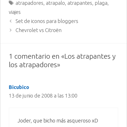
Etiquetas
atrapadores
,
atrapalo
,
atrapantes
,
plaga
,
viajes
Set de iconos para bloggers
Chevrolet vs Citroën
1 comentario en «Los atrapantes y
los atrapadores»
Bicubico
13 de junio de 2008 a las 13:00
Joder, que bicho más asqueroso xD