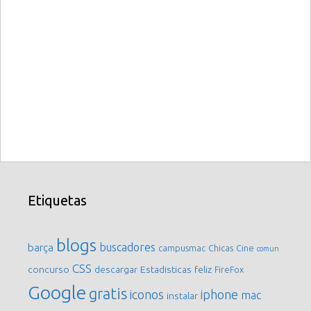
Etiquetas
blogs
buscadores
barça
campusmac
Chicas
Cine
comun
CSS
concurso
descargar
Estadisticas
feliz
FireFox
Google
gratis
iconos
iphone
mac
instalar