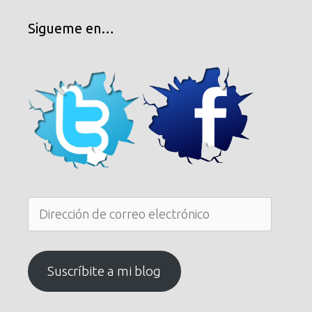
Sigueme en…
Dirección
de
correo
electrónico
Suscríbite a mi blog