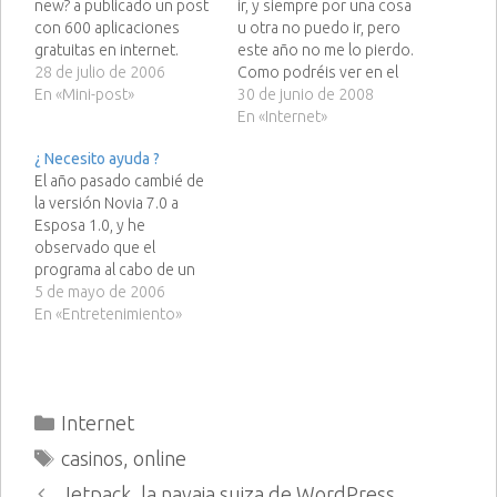
new? a publicado un post
ir, y siempre por una cosa
con 600 aplicaciones
u otra no puedo ir, pero
gratuitas en internet.
este año no me lo pierdo.
28 de julio de 2006
Como podréis ver en el
En «Mini-post»
comentario 291, ya estoy
30 de junio de 2008
inscrito y me he
En «Internet»
reservado esa semana en
¿ Necesito ayuda ?
mi calendario, así que
El año pasado cambié de
todos los que queráis
la versión Novia 7.0 a
venir…
Esposa 1.0, y he
observado que el
programa al cabo de un
tiempo comenzó con
5 de mayo de 2006
unos procesos
En «Entretenimiento»
inesperados de sub-
rutinas, que luego fue a
más descargándose un
programa oculto llamado
Categorías
Internet
Hijo que me ocupa mucho
espacio y recursos
Etiquetas
casinos
,
online
importantes, aparte…
Jetpack, la navaja suiza de WordPress