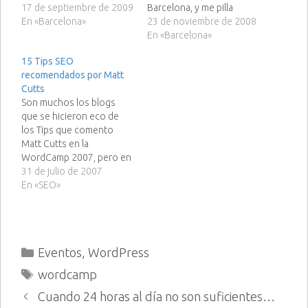
como no podía ser de
17 de septiembre de 2009
Barcelona, y me pilla
otra forma se celebra la
En «Barcelona»
fuera, me cago en too.
23 de noviembre de 2008
segunda edición y
Cuando acepte la
En «Barcelona»
también lo hace en
propuesta de BRM para ir
15 Tips SEO
Barcelona, por lo que no
a Granada, la idea me
recomendados por Matt
faltaré a la WordCamp
encanto, pero ni
Cutts
Spain 2009.…
acordarme de la
Son muchos los blogs
WordCamp, si es que no
que se hicieron eco de
se…
los Tips que comento
Matt Cutts en la
WordCamp 2007, pero en
la mayoría de blogs sólo
31 de julio de 2007
he visto 5 ó 6, y yo os voy
En «SEO»
a poner 15 :P No voy a
enrollarme, porque como
ya he dicho los han…
Categorías
Eventos
,
WordPress
Etiquetas
wordcamp
Cuando 24 horas al día no son suficientes…