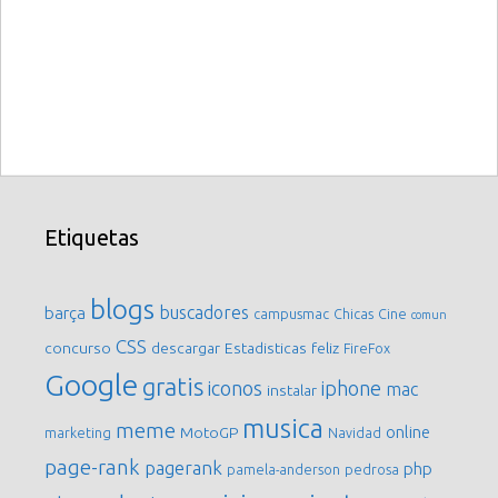
Etiquetas
blogs
buscadores
barça
campusmac
Chicas
Cine
comun
CSS
concurso
descargar
Estadisticas
feliz
FireFox
Google
gratis
iconos
iphone
mac
instalar
musica
meme
online
MotoGP
marketing
Navidad
page-rank
pagerank
php
pamela-anderson
pedrosa