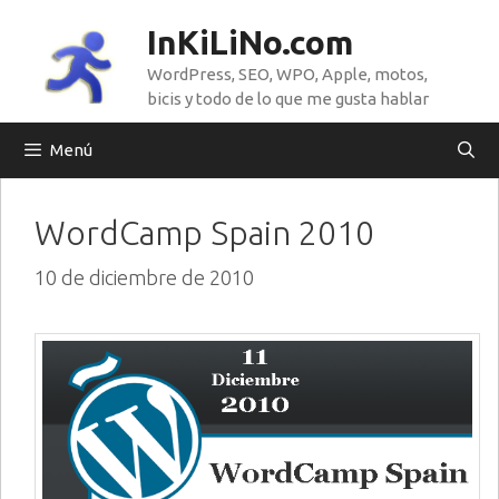
Saltar
InKiLiNo.com
al
WordPress, SEO, WPO, Apple, motos,
contenido
bicis y todo de lo que me gusta hablar
Menú
WordCamp Spain 2010
10 de diciembre de 2010