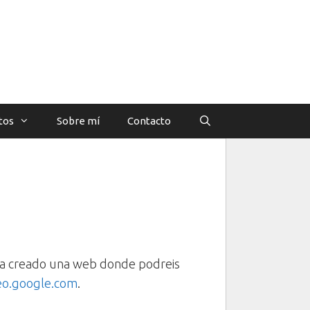
tos
Sobre mí
Contacto
le a creado una web donde podreis
deo.google.com
.