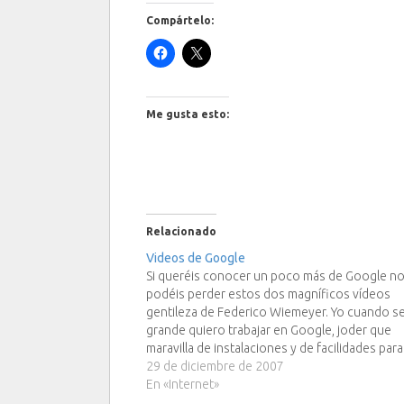
Compártelo:
Me gusta esto:
Relacionado
Videos de Google
Si queréis conocer un poco más de Google n
podéis perder estos dos magníficos vídeos
gentileza de Federico Wiemeyer. Yo cuando s
grande quiero trabajar en Google, joder que
maravilla de instalaciones y de facilidades para
trabajadores de Google.
29 de diciembre de 2007
En «Internet»