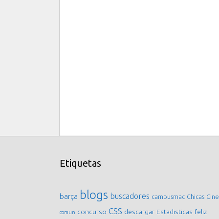
Etiquetas
blogs
buscadores
barça
campusmac
Chicas
Cine
CSS
concurso
descargar
Estadisticas
feliz
comun