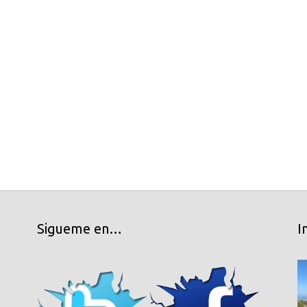
Sigueme en…
I