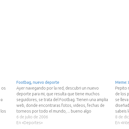
Footbag, nuevo deporte
Meme: 
o os
Ayer navegando por la red, descubri un nuevo
Pepito 
deporte para mi, que resulta que tiene muchos
de los 
ea
seguidores, se trata del Footbag. Tienen una amplia
se llev
web, donde encontraras fotos, videos, fechas de
diseñad
 los
torneos por todo el mundo, ... bueno algo
sabeis 
impresionante. Direis que coño es eso, pues mejor
6 de julio de 2006
y…
8 de di
que explicarlo es…
En «Deportes»
En «Int