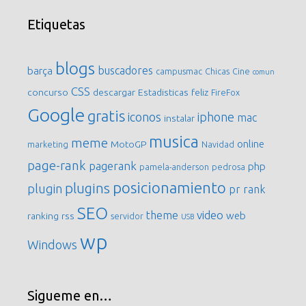
Etiquetas
blogs
buscadores
barça
campusmac
Chicas
Cine
comun
CSS
concurso
descargar
Estadisticas
feliz
FireFox
Google
gratis
iconos
iphone
mac
instalar
musica
meme
online
MotoGP
marketing
Navidad
page-rank
pagerank
php
pamela-anderson
pedrosa
posicionamiento
plugins
plugin
pr
rank
SEO
video
theme
web
ranking
rss
servidor
USB
wp
Windows
Sigueme en…