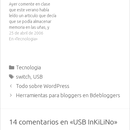
Ayer comente en clase
últimos estrenos en DivX,
hablando de él :P. La
que este verano había
que yo personalmente
sorpresa ha sido…
leído un articulo que decía
utilizo y creo que va de
que se podía almacenar
maravilla, pero como
memoria en las uñas, y
tampoco sabemos…
como es logico se rieron
25 de abril de 2006
de mí, pues he
En «Tecnologia»
investigado en la red y
encontrado el siguiente
articulo en xakata : "Según
un estudio realizado por
Categorías
Tecnologia
investigadores de…
Etiquetas
switch
,
USB
Todo sobre WordPress
Herramientas para bloggers en Bdebloggers
14 comentarios en «USB InKiLiNo»