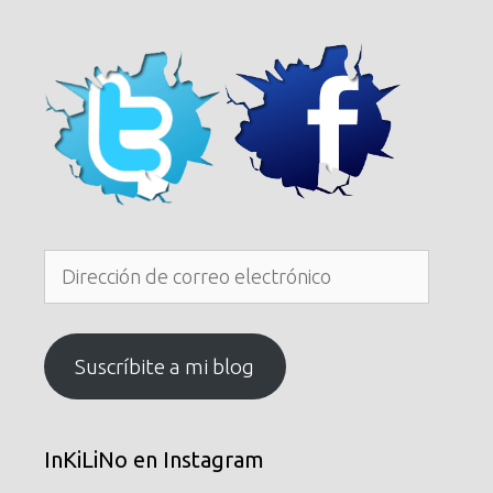
Dirección
de
correo
electrónico
Suscríbite a mi blog
InKiLiNo en Instagram