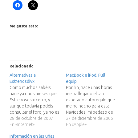
Me gusta esto:
Relacionado
Alternativas a
MacBook e iPod, Full
Estrenosdivx
equip
Como muchos sabéis
Por fin, hace unas horas
hace ya unos meses que
me ha llegado el tan
Estrenosdivx cerro, y
esperado autoregalo que
aunque todavía podéis
me he hecho para esta
consultar el foro, ya no es
Navidades, mi pedazo de
lo mismo. Hace unos
28 de octubre de 2007
MacBook de 13'3", Intel
27 de diciembre de 2006
meses comente una
En «Internet»
core 2 Duo a 2.0Ghz, 2Gb
En «Apple»
magnifica web para
de Ram,... paro ya porque
Información en las uñas
descargaros vuestros
podría estar toda la noche