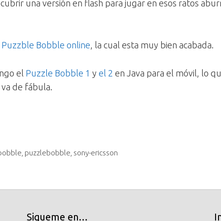
ubrir una versión en flash para jugar en esos ratos abur
el Puzzble Bobble online
, la cual esta muy bien acabada.
ngo el
Puzzle Bobble 1
y
el 2
en Java para el móvil, lo qu
va de fábula.
bobble
,
puzzlebobble
,
sony-ericsson
Sigueme en…
I