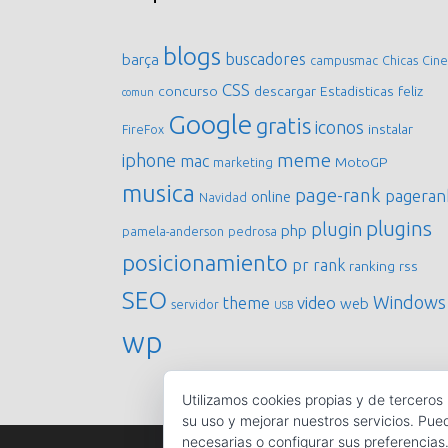
blogs
buscadores
barça
campusmac
Chicas
Cine
CSS
concurso
descargar
Estadisticas
feliz
comun
Google
gratis
iconos
instalar
FireFox
meme
iphone
mac
MotoGP
marketing
musica
page-rank
pageran
online
Navidad
plugins
plugin
php
pamela-anderson
pedrosa
posicionamiento
pr
rank
ranking
rss
SEO
Windows
video
theme
web
servidor
USB
wp
Utilizamos cookies propias y de terceros
su uso y mejorar nuestros servicios. Pue
necesarias o configurar sus preferencias