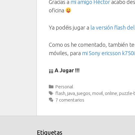
Gracias a
mi amigo Héctor
acabo desc
oficina
Ya podéis jugar a
la versión flash d
Como os he comentado, también te
móviles, para
mi Sony ericsson k750i
¡¡¡ A Jugar !!!
Categorías
Personal
Etiquetas
flash
,
java
,
juegos
,
movil
,
online
,
puzzle-
7 comentarios
Etiquetas