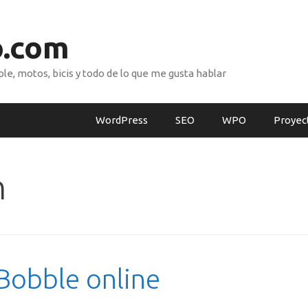
o.com
e, motos, bicis y todo de lo que me gusta hablar
WordPress
SEO
WPO
Proyec
n
 Bobble online