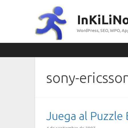
Saltar
al
InKiLiN
contenido
WordPress, SEO, WPO, Appl
sony-ericsso
Juega al Puzzle