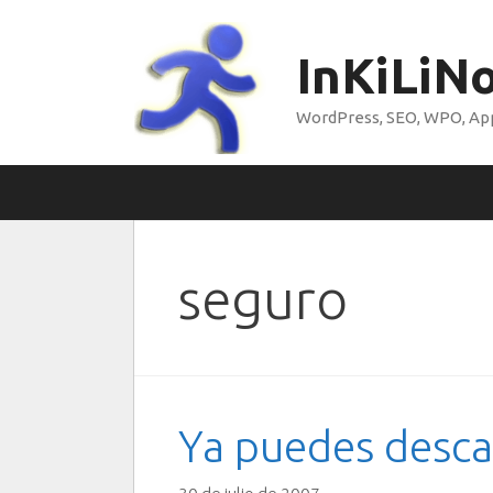
Saltar
al
InKiLiN
contenido
WordPress, SEO, WPO, Appl
seguro
Ya puedes desca