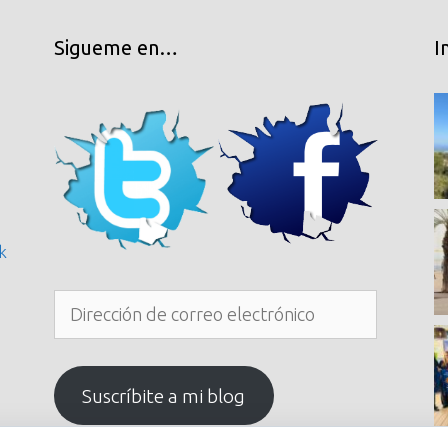
Sigueme en…
I
k
Dirección
de
correo
electrónico
Suscríbite a mi blog