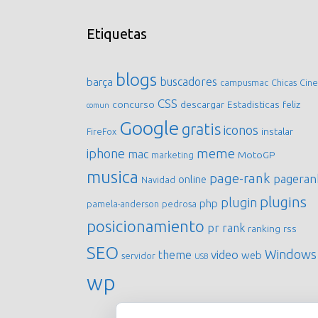
Etiquetas
blogs
buscadores
barça
campusmac
Chicas
Cine
CSS
concurso
descargar
Estadisticas
feliz
comun
Google
gratis
iconos
instalar
FireFox
meme
iphone
mac
MotoGP
marketing
musica
page-rank
pageran
online
Navidad
plugins
plugin
php
pamela-anderson
pedrosa
posicionamiento
pr
rank
ranking
rss
SEO
Windows
video
theme
web
servidor
USB
wp