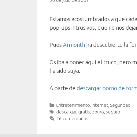
30 de julio de 2007
Estamos acostumbrados a que cad
pop-ups intrusivos, que no nos deja
Pues
Armonth
ha descubierto la fo
Os iba a poner aquí el truco, pero 
ha sido suya.
A parte de
descargar porno de for
Categorías
Entretenimiento
,
Internet
,
Seguridad
Etiquetas
descargar
,
gratis
,
porno
,
seguro
26 comentarios