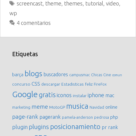
Etiquetas
screencast
,
theme
,
themes
,
tutorial
,
video
,
wp
4 comentarios
Etiquetas
blogs
buscadores
barça
campusmac
Chicas
Cine
comun
CSS
concurso
descargar
Estadisticas
feliz
FireFox
Google
gratis
iconos
iphone
mac
instalar
musica
meme
online
MotoGP
marketing
Navidad
page-rank
pagerank
php
pamela-anderson
pedrosa
posicionamiento
plugins
plugin
pr
rank