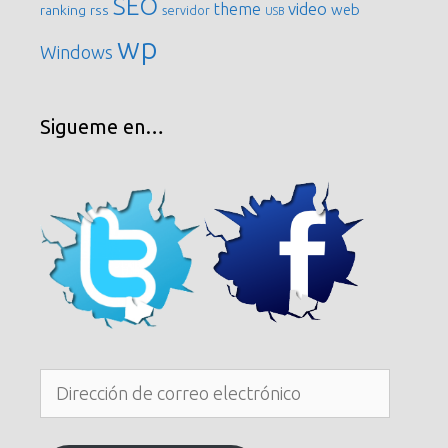
SEO
video
theme
web
ranking
rss
servidor
USB
wp
Windows
Sigueme en…
Dirección
de
correo