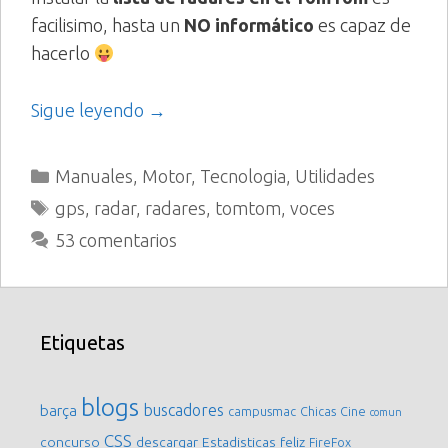
facilisimo, hasta un
NO informático
es capaz de
hacerlo
Sigue leyendo →
Categorías
Manuales
,
Motor
,
Tecnologia
,
Utilidades
Etiquetas
gps
,
radar
,
radares
,
tomtom
,
voces
53 comentarios
Etiquetas
blogs
buscadores
barça
campusmac
Chicas
Cine
comun
CSS
concurso
descargar
Estadisticas
feliz
FireFox