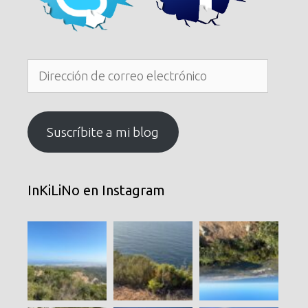
Dirección
de
correo
electrónico
Suscríbite a mi blog
InKiLiNo en Instagram