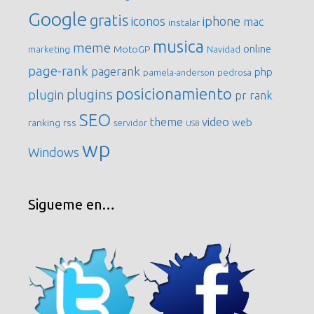
Google
gratis
iconos
iphone
mac
instalar
musica
meme
online
MotoGP
marketing
Navidad
page-rank
pagerank
php
pamela-anderson
pedrosa
posicionamiento
plugins
plugin
pr
rank
SEO
video
theme
web
ranking
rss
servidor
USB
wp
Windows
Sigueme en…