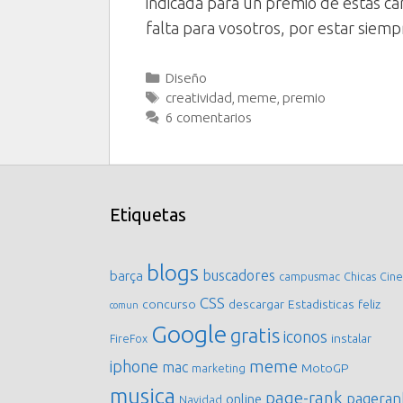
indicada para un premio de estás car
falta para vosotros, por estar siemp
Categorías
Diseño
Etiquetas
creatividad
,
meme
,
premio
6 comentarios
Etiquetas
blogs
buscadores
barça
campusmac
Chicas
Cine
CSS
concurso
descargar
Estadisticas
feliz
comun
Google
gratis
iconos
instalar
FireFox
meme
iphone
mac
MotoGP
marketing
musica
page-rank
pageran
online
Navidad