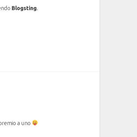
endo
Blogsting
.
 premio a uno