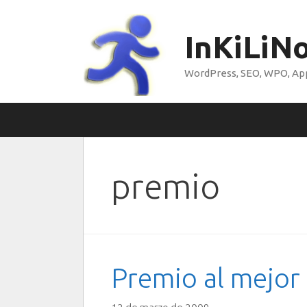
Saltar
al
InKiLiN
contenido
WordPress, SEO, WPO, Appl
premio
Premio al mejor