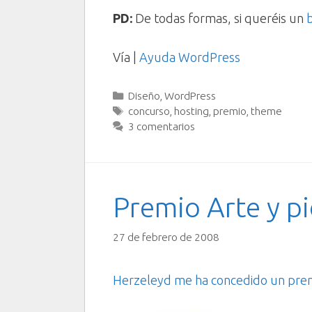
PD:
De todas formas, si queréis un
Vía |
Ayuda WordPress
Categorías
Diseño
,
WordPress
Etiquetas
concurso
,
hosting
,
premio
,
theme
3 comentarios
Premio Arte y p
27 de febrero de 2008
Herzeleyd me ha concedido un pre