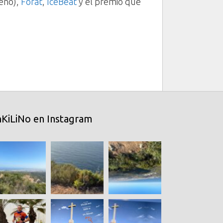
seño),
Forat
,
IceBeat
y el premio que
nKiLiNo en Instagram