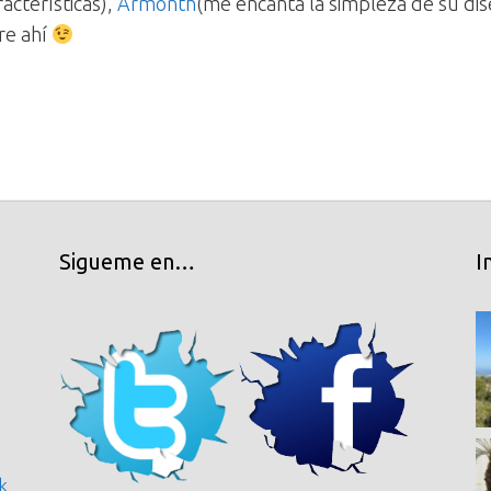
acterísticas),
Armonth
(me encanta la simpleza de su di
re ahí
Sigueme en…
I
k