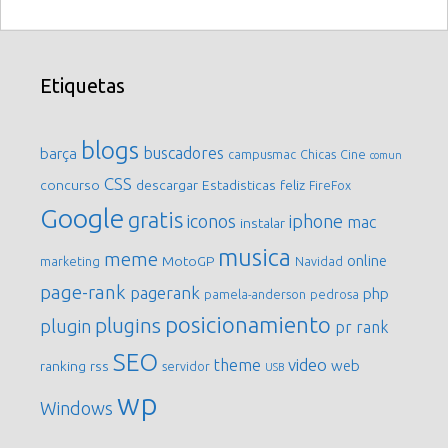
Etiquetas
blogs
buscadores
barça
campusmac
Chicas
Cine
comun
CSS
concurso
descargar
Estadisticas
feliz
FireFox
Google
gratis
iconos
iphone
mac
instalar
musica
meme
online
MotoGP
marketing
Navidad
page-rank
pagerank
php
pamela-anderson
pedrosa
posicionamiento
plugins
plugin
pr
rank
SEO
video
theme
web
ranking
rss
servidor
USB
wp
Windows