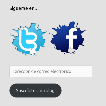
Sigueme en…
Dirección
de
correo
electrónico
Suscríbite a mi blog