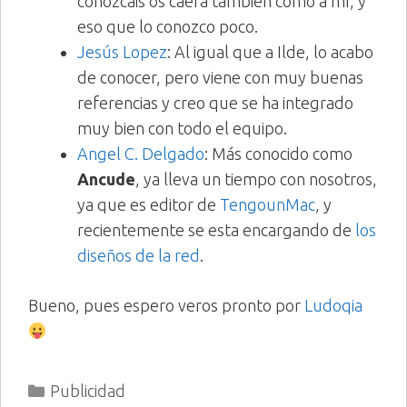
conozcáis os caerá también como a mí, y
eso que lo conozco poco.
Jesús Lopez
: Al igual que a Ilde, lo acabo
de conocer, pero viene con muy buenas
referencias y creo que se ha integrado
muy bien con todo el equipo.
Angel C. Delgado
: Más conocido como
Ancude
, ya lleva un tiempo con nosotros,
ya que es editor de
TengounMac
, y
recientemente se esta encargando de
los
diseños de la red
.
Bueno, pues espero veros pronto por
Ludoqia
Categorías
Publicidad