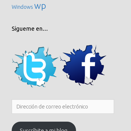
wp
Windows
Sigueme en…
Dirección
de
correo
electrónico
Suscríbite a mi blog