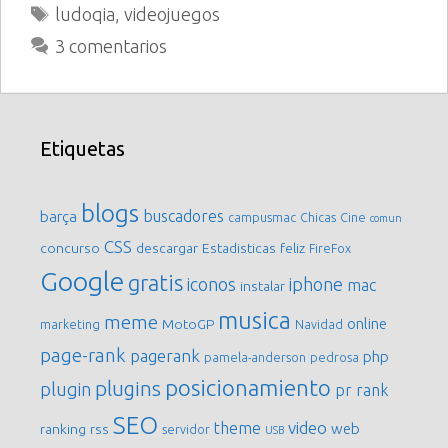
Etiquetas
ludoqia
,
videojuegos
3 comentarios
Etiquetas
blogs
buscadores
barça
campusmac
Chicas
Cine
comun
CSS
concurso
descargar
Estadisticas
feliz
FireFox
Google
gratis
iconos
iphone
mac
instalar
musica
meme
online
MotoGP
marketing
Navidad
page-rank
pagerank
php
pamela-anderson
pedrosa
posicionamiento
plugins
plugin
pr
rank
SEO
video
theme
web
ranking
rss
servidor
USB