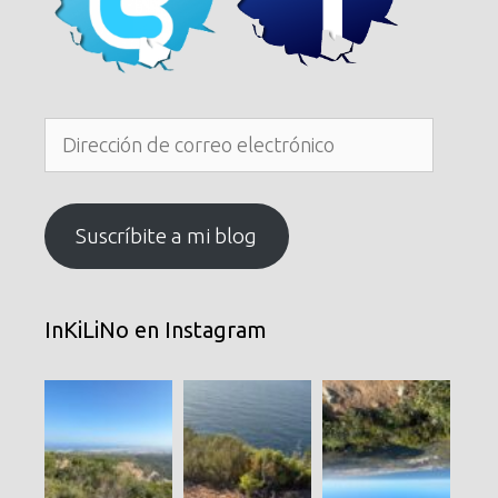
Dirección
de
correo
electrónico
Suscríbite a mi blog
InKiLiNo en Instagram