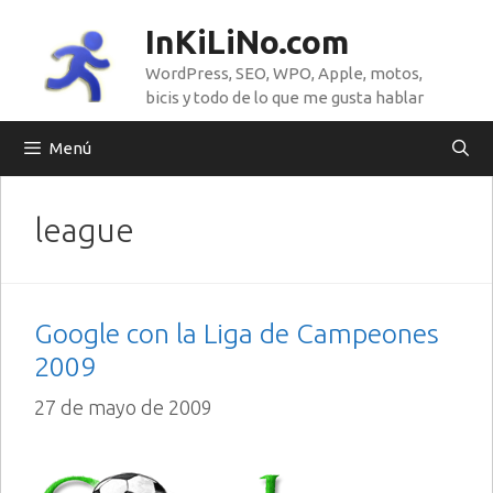
Saltar
InKiLiNo.com
al
WordPress, SEO, WPO, Apple, motos,
contenido
bicis y todo de lo que me gusta hablar
Menú
league
Google con la Liga de Campeones
2009
27 de mayo de 2009