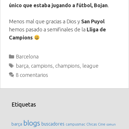
único que estaba jugando a fútbol, Bojan
.
Menos mal que gracias a Dios y
San Puyol
hemos pasado a semifinales de la
Lliga de
Campions
Categorías
Barcelona
Etiquetas
barça
,
campions
,
champions
,
league
8 comentarios
Etiquetas
blogs
buscadores
barça
campusmac
Chicas
Cine
comun