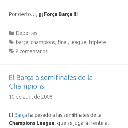
Por cierto…,
¡¡¡ Força Barça !!!
Categorías
Deportes
Etiquetas
barça
,
champions
,
final
,
league
,
triplete
8 comentarios
El Barça a semifinales de la
Champions
10 de abril de 2008
El
Barça
ha pasado a las semifinales de la
Champions League
, que se jugará frente al