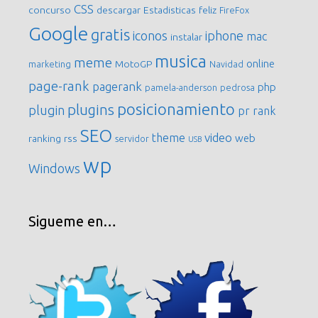
CSS
concurso
descargar
Estadisticas
feliz
FireFox
Google
gratis
iconos
iphone
mac
instalar
musica
meme
online
MotoGP
marketing
Navidad
page-rank
pagerank
php
pamela-anderson
pedrosa
posicionamiento
plugins
plugin
pr
rank
SEO
video
theme
web
ranking
rss
servidor
USB
wp
Windows
Sigueme en…