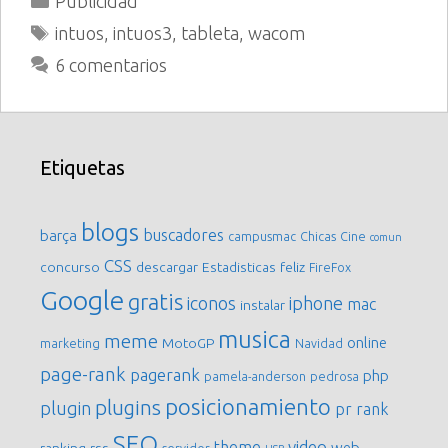
Publicidad
Etiquetas
intuos
,
intuos3
,
tableta
,
wacom
6 comentarios
Etiquetas
blogs
buscadores
barça
campusmac
Chicas
Cine
comun
CSS
concurso
descargar
Estadisticas
feliz
FireFox
Google
gratis
iconos
iphone
mac
instalar
musica
meme
online
MotoGP
marketing
Navidad
page-rank
pagerank
php
pamela-anderson
pedrosa
posicionamiento
plugins
plugin
pr
rank
SEO
video
theme
web