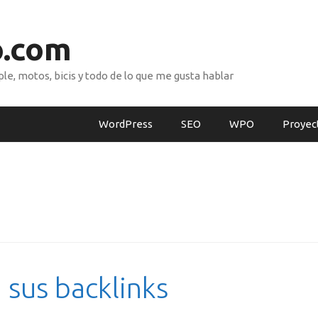
o.com
e, motos, bicis y todo de lo que me gusta hablar
WordPress
SEO
WPO
Proyec
 sus backlinks