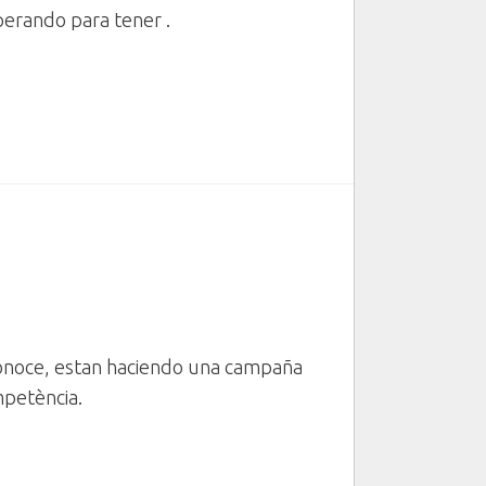
sperando para tener
.
conoce, estan haciendo una campaña
mpetència.