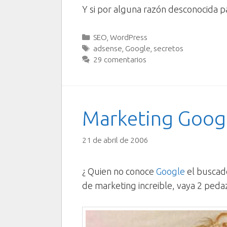
Y si por alguna razón desconocida p
Categorías
SEO
,
WordPress
Etiquetas
adsense
,
Google
,
secretos
29 comentarios
Marketing Goog
21 de abril de 2006
¿ Quien no conoce
Google
el buscad
de marketing increible, vaya 2 peda