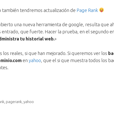
o también tendremos actualización de
Page Rank
ubierto una nueva herramienta de google, resulta que ah
 entrado, que fuerte. Hacer la prueba, en el segundo enl
ministra tu historial web.
»
 los reales, si que han mejorado. Si queremos ver los
ba
dominio.com
en
yahoo
, que el si que muestra todos los b
ntes.
ank
,
pagerank
,
yahoo