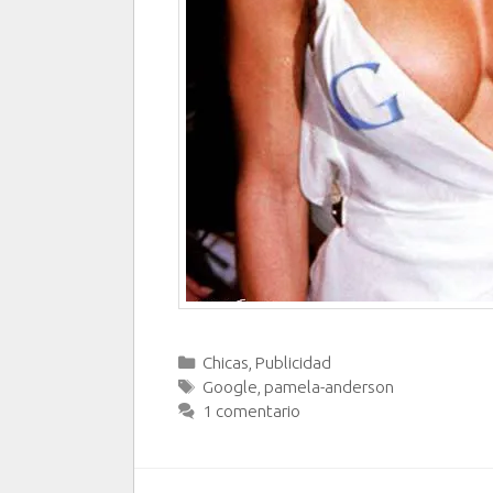
Categorías
Chicas
,
Publicidad
Etiquetas
Google
,
pamela-anderson
1 comentario