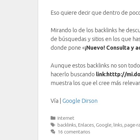
Eso quiere decir que dentro de poc
Mirando lo de los backlinks he desc
de búsquedas y sitios en los que has
donde pone «
¡Nuevo! Consulta y ad
Aunque estos backlinks no son todos
hacerlo buscando
link:htttp://mi.
muestra los que el cree más releva
Vía |
Google Dirson
Categorías
Internet
Etiquetas
backlinks
,
Enlaces
,
Google
,
links
,
page-r
16 comentarios