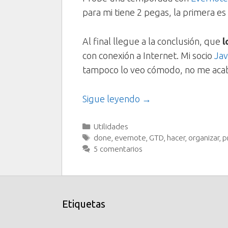
para mi tiene 2 pegas, la primera e
Al final llegue a la conclusión, que
l
con conexión a Internet. Mi socio
Jav
tampoco lo veo cómodo, no me acab
Sigue leyendo →
Categorías
Utilidades
Etiquetas
done
,
evernote
,
GTD
,
hacer
,
organizar
,
p
5 comentarios
Etiquetas