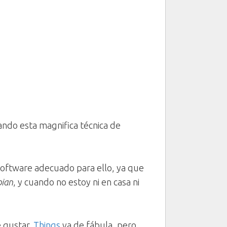
ndo esta magnifica técnica de
software adecuado para ello, ya que
bian
, y cuando no estoy ni en casa ni
e gustar.
Things
va de fábula, pero