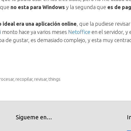
s que
no esta para Windows
y la segunda que
es de pa
o ideal era una aplicación online
, que la pudiese revisar
i
monto hace ya varios meses
Netoffice
en el servidor, y
a de gustar, es demasiado complejo, y esta muy centra
rocesar
,
recopilar
,
revisar
,
things
Sigueme en…
I