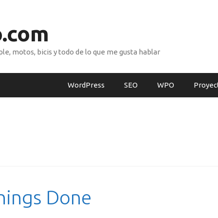
o.com
e, motos, bicis y todo de lo que me gusta hablar
WordPress
SEO
WPO
Proyec
hings Done