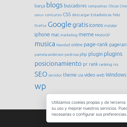
blogs
buscadores
barça
campusmac
Chicas
Cine
CSS
concurso
descargar
Estadisticas
feliz
comun
Google
gratis
iconos
instalar
FireFox
meme
iphone
mac
MotoGP
marketing
musica
page-rank
pageran
online
Navidad
plugins
plugin
php
pamela-anderson
pedrosa
posicionamiento
pr
rank
ranking
rss
SEO
Windows
video
theme
web
servidor
USB
wp
Utilizamos cookies propias y de terceros
su uso y mejorar nuestros servicios. Pue
necesarias o configurar sus preferencias