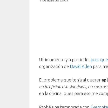
1 de abril de 2009
Ultimamente y a partir del
post que
organización de
David Allen
para mis
El problema que tenia al querer
apl
en la oficina uso Windows
,
en casa us
en la oficina, pues para eso me com
Probé una temporada con
Evernote