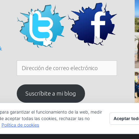
k
Dirección
de
correo
electrónico
Suscríbite a mi blog
 para garantizar el funcionamiento de la web, medir
Aceptar tod
de aceptar todas las cookies, rechazar las no
.
Política de cookies
2020 ©
InKiLiNo.com
se ha cargado en 3,718 segundos.