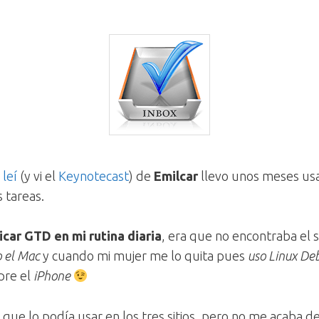
 leí
(y vi el
Keynotecast
) de
Emilcar
llevo unos meses usa
 tareas.
icar GTD en mi rutina diaria
, era que no encontraba el 
o el Mac
y cuando mi mujer me lo quita pues
uso Linux De
pre el
iPhone
que lo podía usar en los tres sitios, pero no me acaba d