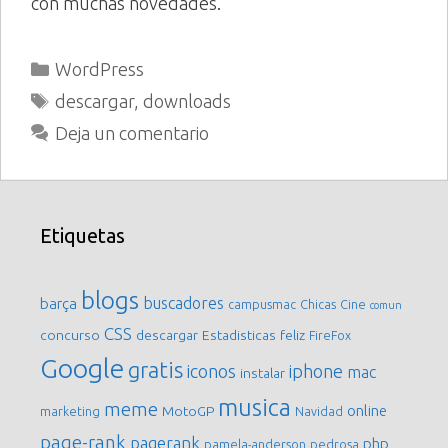
con muchas novedades.
Categorías
WordPress
Etiquetas
descargar
,
downloads
Deja un comentario
Etiquetas
blogs
buscadores
barça
campusmac
Chicas
Cine
comun
CSS
concurso
descargar
Estadisticas
feliz
FireFox
Google
gratis
iconos
iphone
mac
instalar
musica
meme
online
MotoGP
marketing
Navidad
page-rank
pagerank
php
pamela-anderson
pedrosa