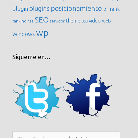
posicionamiento
plugins
plugin
pr
rank
SEO
video
theme
web
ranking
rss
servidor
USB
wp
Windows
Sigueme en…
Dirección