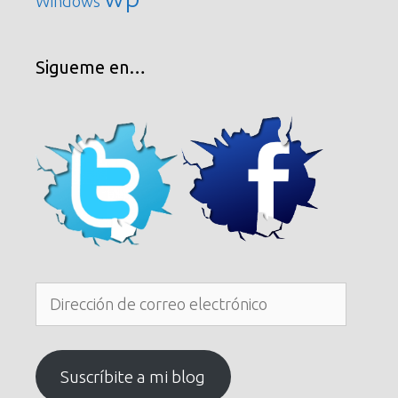
Windows
Sigueme en…
Dirección
de
correo
electrónico
Suscríbite a mi blog