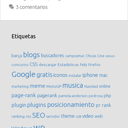
3 comentarios
Etiquetas
blogs
buscadores
barça
campusmac
Chicas
Cine
comun
CSS
concurso
descargar
Estadisticas
feliz
FireFox
Google
gratis
iconos
iphone
mac
instalar
musica
meme
online
MotoGP
marketing
Navidad
page-rank
pagerank
php
pamela-anderson
pedrosa
posicionamiento
plugins
plugin
pr
rank
SEO
video
theme
web
ranking
rss
servidor
USB
wp