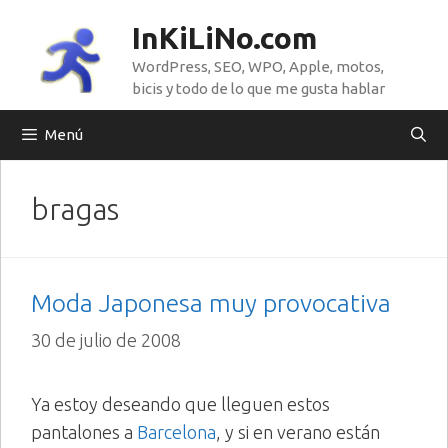
Saltar
InKiLiNo.com
al
WordPress, SEO, WPO, Apple, motos,
contenido
bicis y todo de lo que me gusta hablar
Menú
bragas
Moda Japonesa muy provocativa
30 de julio de 2008
Ya estoy deseando que lleguen estos
pantalones a
Barcelona
, y si en verano están