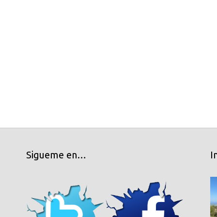
Sigueme en…
I