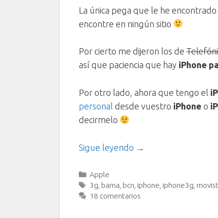
La única pega que le he encontrado 
encontre en ningún sitio
Por cierto me dijeron los de
Telefón
así que paciencia que hay
iPhone p
Por otro lado, ahora que tengo el
i
personal
desde vuestro
iPhone
o
i
decirmelo
Sigue leyendo →
Categorías
Apple
Etiquetas
3g
,
barna
,
bcn
,
iphone
,
iphone3g
,
movist
18 comentarios