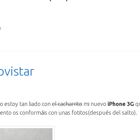
p
vistar
o estoy tan liado con
el cacharrito
mi nuevo
iPhone 3G
qu
ento os conformáis con unas fotitos(después del salto).