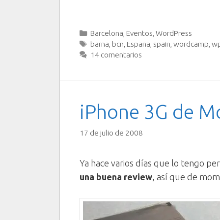
Categorías
Barcelona
,
Eventos
,
WordPress
Etiquetas
barna
,
bcn
,
España
,
spain
,
wordcamp
,
w
14 comentarios
iPhone 3G de Mo
17 de julio de 2008
Ya hace varios días que lo tengo per
una buena review
, así que de mom