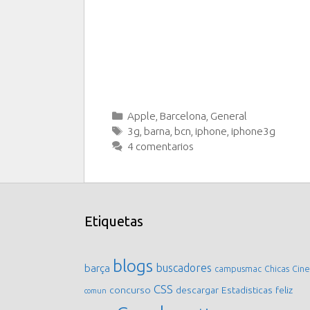
Categorías
Apple
,
Barcelona
,
General
Etiquetas
3g
,
barna
,
bcn
,
iphone
,
iphone3g
4 comentarios
Etiquetas
blogs
buscadores
barça
campusmac
Chicas
Cine
CSS
concurso
descargar
Estadisticas
feliz
comun