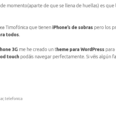
de momento(aparte de que se llena de huellas) es que lo
ica
Timofónica que tienen
iPhone’s de sobras
pero los p
ara todos
.
Phone 3G
me he creado un t
heme para WordPress
para 
Pod touch
podáis navegar perfectamente. Si véis algún fa
ar
,
telefonica