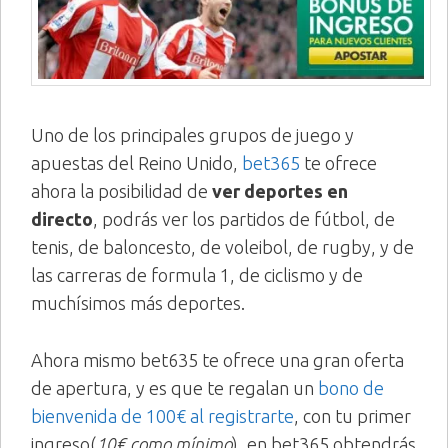
Uno de los principales grupos de juego y
apuestas del Reino Unido,
bet365
te ofrece
ahora la posibilidad de
ver deportes en
directo
, podrás ver los partidos de fútbol, de
tenis, de baloncesto, de voleibol, de rugby, y de
las carreras de formula 1, de ciclismo y de
muchísimos más deportes.
Ahora mismo bet635 te ofrece una gran oferta
de apertura, y es que te regalan un
bono de
bienvenida de 100€ al registrarte
, con tu primer
ingreso(
10€ como mínimo
), en bet365 obtendrás