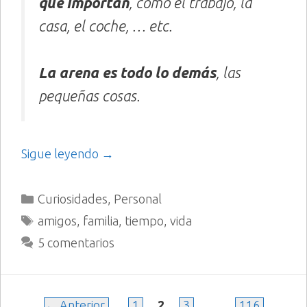
que importan
, como el trabajo, la
casa, el coche, … etc.
La arena es todo lo demás
, las
pequeñas cosas.
Sigue leyendo →
Categorías
Curiosidades
,
Personal
Etiquetas
amigos
,
familia
,
tiempo
,
vida
5 comentarios
Página
Página
Página
Página
←
Anterior
1
2
3
…
116