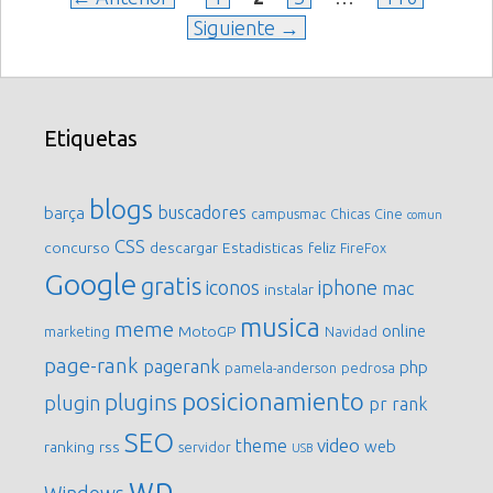
Siguiente
→
Etiquetas
blogs
buscadores
barça
campusmac
Chicas
Cine
comun
CSS
concurso
descargar
Estadisticas
feliz
FireFox
Google
gratis
iconos
iphone
mac
instalar
musica
meme
online
MotoGP
marketing
Navidad
page-rank
pagerank
php
pamela-anderson
pedrosa
posicionamiento
plugins
plugin
pr
rank
SEO
video
theme
web
ranking
rss
servidor
USB
wp
Windows