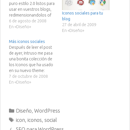
puro estilo 2.0 listos para
usar en vuestros blogs,
Iconos sociales para tu
redimensionandolos of
blog
course. Que lástima no
6 de agosto de 2008
27 de abril de 2009
haberlos encontrado
En «Diseño»
En «Diseño»
antes, sino los hubiese
puesto en mi nueva
Más iconos sociales
sidebar. Vía | Soulvisual
Después de leer el post
de ayer, Intruso me pasa
una bonita colección de
los Iconos que ha usado
en su nuevo theme:
(max)Icone Blog - Pack 1
7 de octubre de 2008
de WebFruits (max)Icone
En «Diseño»
Blog - Pack 2 de
WebFruits (max)Icone
Blog - Pack 3 de
WebFruits Y curiosamente
Categorías
Diseño
,
WordPress
hoy en Smashing
magazine…
Etiquetas
icon
,
iconos
,
social
SEO para WordPress