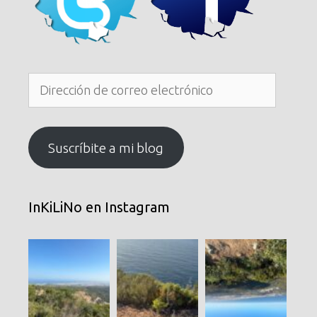
Dirección
de
correo
electrónico
Suscríbite a mi blog
InKiLiNo en Instagram