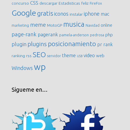
CSS
concurso
descargar
Estadisticas
feliz
FireFox
Google
gratis
iconos
iphone
mac
instalar
musica
meme
online
MotoGP
marketing
Navidad
page-rank
pagerank
php
pamela-anderson
pedrosa
posicionamiento
plugins
plugin
pr
rank
SEO
video
theme
web
ranking
rss
servidor
USB
wp
Windows
Sigueme en…