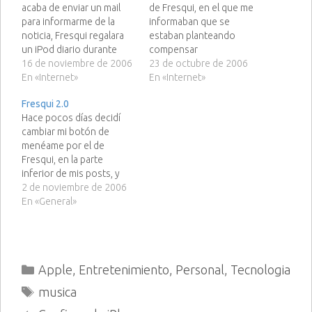
acaba de enviar un mail
de Fresqui, en el que me
para informarme de la
informaban que se
noticia, Fresqui regalara
estaban planteando
un iPod diario durante
compensar
todo este mes y
16 de noviembre de 2006
economicamente las
23 de octubre de 2006
posiblemente hasta final
En «Internet»
noticias más interesantes
En «Internet»
de año, yo creo que se
y las más votadas que se
Fresqui 2.0
siente culpable por
enviaban. En fresqui
Hace pocos días decidí
haberse llevado él el iPod
hemos decidido que
cambiar mi botón de
del concurso
próximamente se
menéame por el de
compuntoes el pasado
corresponderán los
Fresqui, en la parte
Lunes y en…
contenidos de calidad
inferior de mis posts, y
enviados por cualquier
ahora fresqui, al ver que
2 de noviembre de 2006
usuario con una
me he decantado por
En «General»
compensación
ellos(como muchos
económica.…
otros), ha decidido
actualizar la web a su
versión 2.0, la cual es más
Categorías
Apple
,
Entretenimiento
,
Personal
,
Tecnologia
2.0 ;) Pues bien,…
Etiquetas
musica