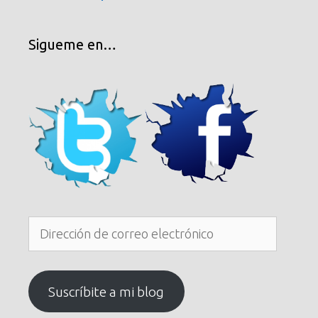
Sigueme en…
Dirección
de
correo
electrónico
Suscríbite a mi blog