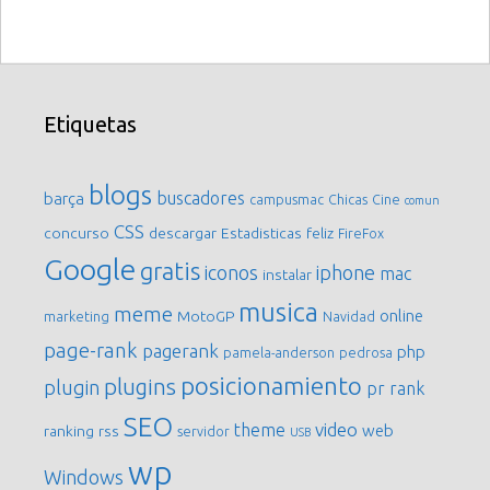
Etiquetas
blogs
buscadores
barça
campusmac
Chicas
Cine
comun
CSS
concurso
descargar
Estadisticas
feliz
FireFox
Google
gratis
iconos
iphone
mac
instalar
musica
meme
online
MotoGP
marketing
Navidad
page-rank
pagerank
php
pamela-anderson
pedrosa
posicionamiento
plugins
plugin
pr
rank
SEO
video
theme
web
ranking
rss
servidor
USB
wp
Windows