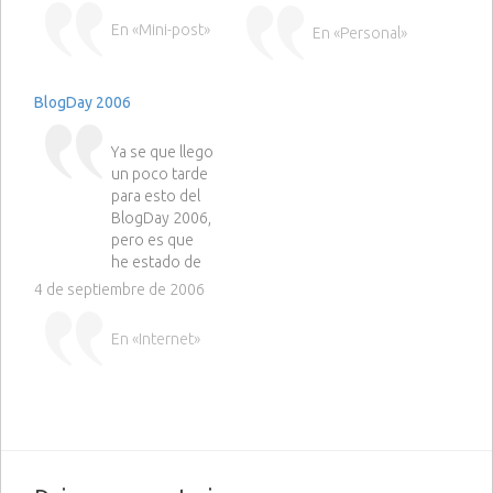
En «Mini-post»
En «Personal»
BlogDay 2006
Ya se que llego
un poco tarde
para esto del
BlogDay 2006,
pero es que
he estado de
vacaciones y
4 de septiembre de 2006
nadie me habia
avisado, pero
En «Internet»
ya estoy aqui.
Antes de nada
querria
agradecer a
los que se han
acordado de
mi y me han