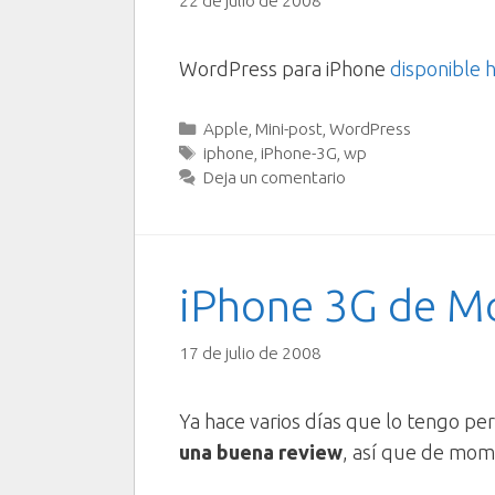
22 de julio de 2008
WordPress para iPhone
disponible 
Categorías
Apple
,
Mini-post
,
WordPress
Etiquetas
iphone
,
iPhone-3G
,
wp
Deja un comentario
iPhone 3G de Mo
17 de julio de 2008
Ya hace varios días que lo tengo per
una buena review
, así que de mom