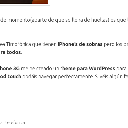
de momento(aparte de que se llena de huellas) es que lo
ica
Timofónica que tienen
iPhone’s de sobras
pero los p
ara todos
.
Phone 3G
me he creado un t
heme para WordPress
para 
Pod touch
podáis navegar perfectamente. Si véis algún fa
ar
,
telefonica