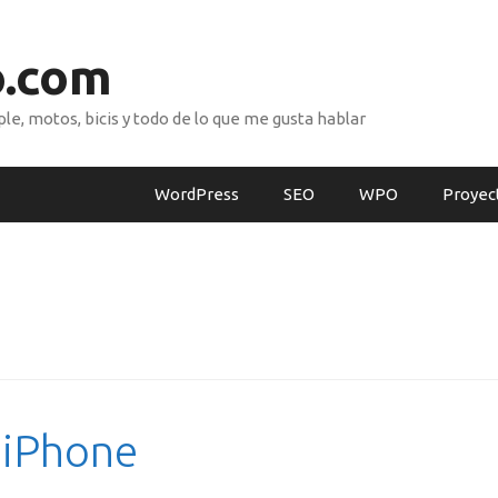
o.com
e, motos, bicis y todo de lo que me gusta hablar
WordPress
SEO
WPO
Proyec
 iPhone