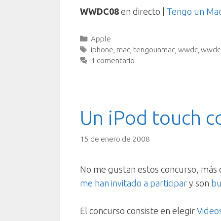
WWDC08
en directo |
Tengo un Mac 
Categorías
Apple
Etiquetas
iphone
,
mac
,
tengounmac
,
wwdc
,
wwdc
1 comentario
Un iPod touch c
15 de enero de 2008
No me gustan estos concurso, más q
me han invitado
a participar
y son
bu
El concurso consiste en elegir
Video