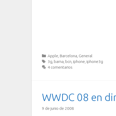
Categorías
Apple
,
Barcelona
,
General
Etiquetas
3g
,
barna
,
bcn
,
iphone
,
iphone3g
4 comentarios
WWDC 08 en di
9 de junio de 2008