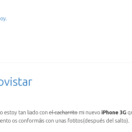
hoy.
vistar
o estoy tan liado con
el cacharrito
mi nuevo
iPhone 3G
qu
ento os conformáis con unas fotitos(después del salto).