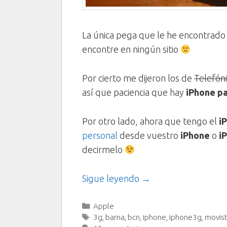
La única pega que le he encontrado 
encontre en ningún sitio
Por cierto me dijeron los de
Telefón
así que paciencia que hay
iPhone p
Por otro lado, ahora que tengo el
i
personal
desde vuestro
iPhone
o
i
decirmelo
Sigue leyendo →
Categorías
Apple
Etiquetas
3g
,
barna
,
bcn
,
iphone
,
iphone3g
,
movist