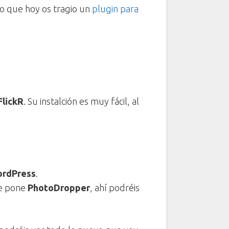
o que hoy os tragio un
plugin para
FlickR
. Su instalción es muy fácil, al
ordPress
.
ue pone
PhotoDropper
, ahí podréis