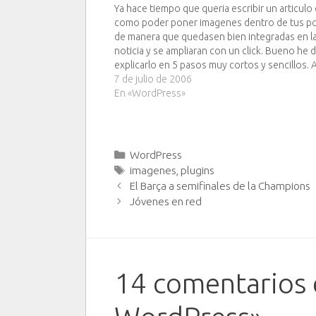
Ya hace tiempo que queria escribir un articulo
como poder poner imagenes dentro de tus p
de manera que quedasen bien integradas en l
noticia y se ampliaran con un click. Bueno he 
explicarlo en 5 pasos muy cortos y sencillos. 
van: 1º - Descargar los archivos…
7 de julio de 2006
En «WordPress»
Categorías
WordPress
Etiquetas
imagenes
,
plugins
El Barça a semifinales de la Champions
Jóvenes en red
14 comentarios 