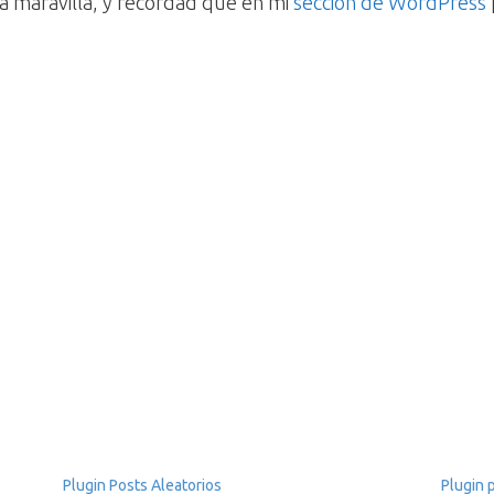
a maravilla, y recordad que en mi
sección de WordPress
Plugin Posts Aleatorios
Plugin 