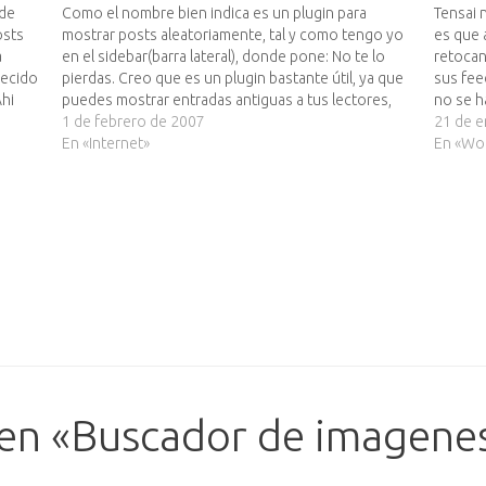
 de
Como el nombre bien indica es un plugin para
Tensai 
osts
mostrar posts aleatoriamente, tal y como tengo yo
es que 
a
en el sidebar(barra lateral), donde pone: No te lo
retocan
decido
pierdas. Creo que es un plugin bastante útil, ya que
sus fee
Ahi
puedes mostrar entradas antiguas a tus lectores,
no se h
que porque sean antiguas no significa que…
1 de febrero de 2007
que…
21 de 
En «Internet»
En «Wo
en «Buscador de imagene