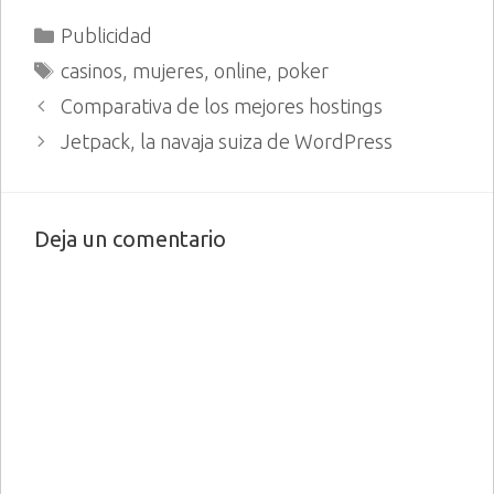
a las 19:00h Tema: Redes
Categorías
Publicidad
de afiliados dentro de una
estrategia de…
Etiquetas
casinos
,
mujeres
,
online
,
poker
Comparativa de los mejores hostings
Jetpack, la navaja suiza de WordPress
Deja un comentario