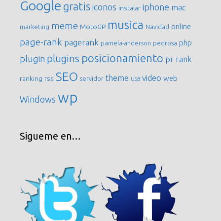
Google
gratis
iconos
iphone
mac
instalar
musica
meme
online
MotoGP
marketing
Navidad
page-rank
pagerank
php
pamela-anderson
pedrosa
posicionamiento
plugins
plugin
pr
rank
SEO
video
theme
web
ranking
rss
servidor
USB
wp
Windows
Sigueme en…