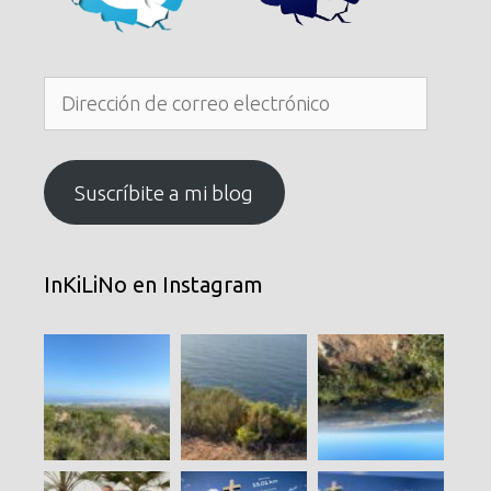
Dirección
de
correo
electrónico
Suscríbite a mi blog
InKiLiNo en Instagram