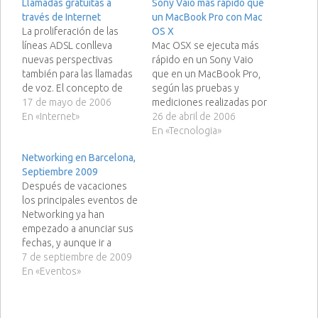
Llamadas gratuitas a
Sony Vaio más rápido que
través de Internet
un MacBook Pro con Mac
La proliferación de las
OS X
líneas ADSL conlleva
Mac OSX se ejecuta más
nuevas perspectivas
rápido en un Sony Vaio
también para las llamadas
que en un MacBook Pro,
de voz. El concepto de
según las pruebas y
VoIP o el envío de voz a
17 de mayo de 2006
mediciones realizadas por
través de la red de datos
En «Internet»
este señor,
26 de abril de 2006
es una práctica cada vez
concretamente MAC OSX
En «Tecnologia»
más habitual, ya que
10.4.6 se ejecuta más
Networking en Barcelona,
supone un importante
rapidamente en un Sony
Septiembre 2009
ahorro en la realización
Vaio con 2 años de
Después de vacaciones
de llamadas. La…
antigüedad que en los
los principales eventos de
recientes iMac Core Duo
Networking ya han
y MacBook…
empezado a anunciar sus
fechas, y aunque ir a
todos me va a resultar
7 de septiembre de 2009
imposible, voy a listaros
En «Eventos»
los más interesantes:
Iniciador con Rafael
Jimenez Fecha: Martes 15