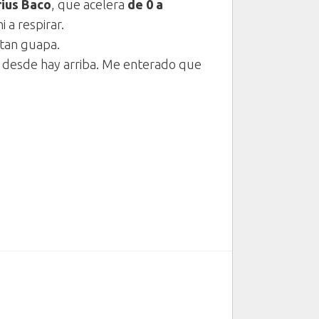
rius Baco
, que acelera
de 0 a
i a respirar.
 tan guapa.
ay desde hay arriba. Me enterado que