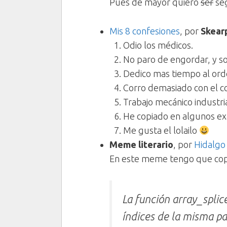
Pues de mayor quiero
ser
seg
Mis 8 confesiones
, por
Skear
Odio los médicos.
No paro de engordar, y so
Dedico mas tiempo al ord
Corro demasiado con el c
Trabajo mecánico industri
He copiado en algunos ex
Me gusta el lolailo
Meme literario
, por
Hidalgo
En este meme tengo que copia
La
función array_splic
índices de la misma p