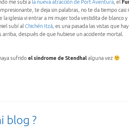
ndo me subi a
la nueva atracción de Port Aventura
, el
Fu
 impresionante, te deja sin palabras, no te da tiempo casi n
la iglesia vi entrar a mi mujer toda vestidita de blanco y
iel subí al
Chichén Itzá
, es una pasada las vistas que h
tas arriba, después de que hubiese un accidente mortal.
haya sufrido
el síndrome de Stendhal
alguna vez
i blog ?