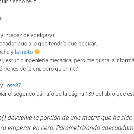
uir siendo feliz.
p
.
y incapaz de adelgazar.
enador que a lo que tendría que dedicar.
oche y
la moto
al, estudio ingeniería mecánica, pero me gusta la informá
ámenes de la uni, pero quien no?
y
Jose87
r el segundo párrafo de la página 139 del libro que est
e()
devuelve la porción de una matriz que ha sido
ara empezar en cero. Parametrizando adecuadame