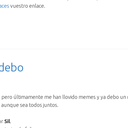
laces
vuestro enlace.
 debo
 pero últimamente me han llovido memes y ya debo un 
s aunque sea todos juntos.
or
Sil
.