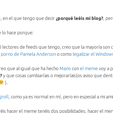
e
, en el que tengo que decir
¿porqué leéis mi blog?
, per
 lo hace porque:
00 lectores de feeds que tengo, creo que la mayoría son 
 porno de Pamela Anderson
o como
legalizar el Window
reo que al igual que ha hecho
Mario
con
el meme
voy a p
g?
y que cosas cambiaríais o mejoraríais(os aviso que den
).
groll
, como ya es normal en mí, pero en especial a mi a
eréis hacer el meme tenéis dos posibilidades, hacer el m