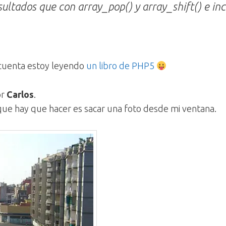
sultados que con
array_pop()
y
array_shift()
e in
 cuenta estoy leyendo
un libro de PHP5
or
Carlos
.
 que hay que hacer es sacar una foto desde mi ventana.