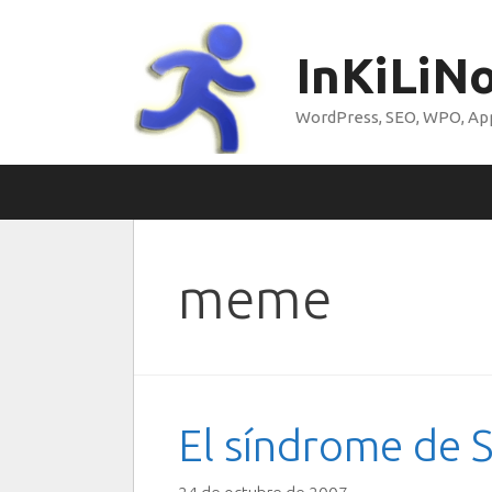
Saltar
al
InKiLiN
contenido
WordPress, SEO, WPO, Appl
meme
El síndrome de 