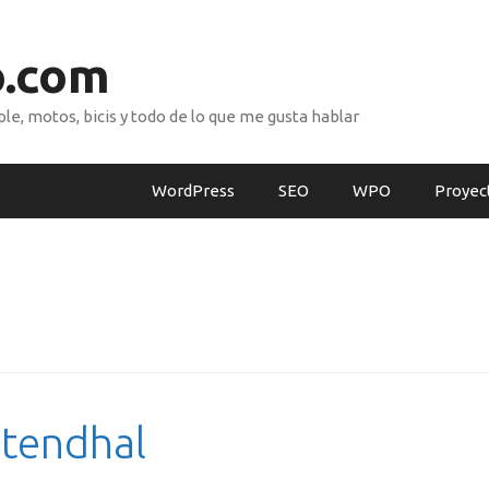
o.com
e, motos, bicis y todo de lo que me gusta hablar
WordPress
SEO
WPO
Proyec
Stendhal