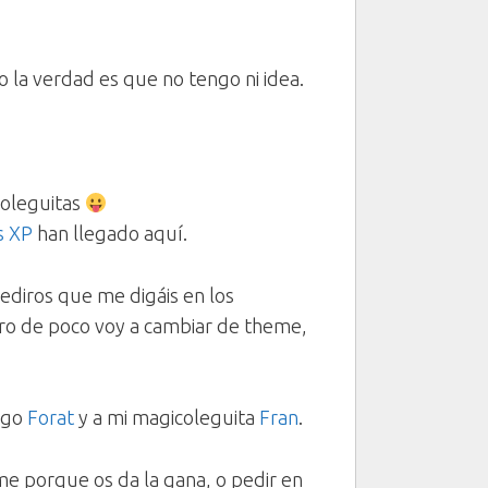
o la verdad es que no tengo ni idea.
coleguitas
s XP
han llegado aquí.
ediros que me digáis en los
tro de poco voy a cambiar de theme,
migo
Forat
y a mi magicoleguita
Fran
.
eme porque os da la gana, o pedir en