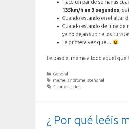
Hace un par de semanas cua
135km/h en 3 segundos
, es
Cuando estando en el altar de 
Cuando estando de luna de m
ya no dejan subir a los turis
La primera vez que…
Le paso el meme a todo aquel que 
Categorías
General
Etiquetas
meme
,
sindrome
,
stendhal
4 comentarios
¿ Por qué leéis m