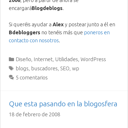
encargará
Blogdeblogs
.
Si queréis ayudar a
Alex
y postear junto a él en
Bdebloggers
no tenéis más que
poneros en
contacto con nosotros
.
Categorías
Diseño
,
Internet
,
Utilidades
,
WordPress
Etiquetas
blogs
,
buscadores
,
SEO
,
wp
5 comentarios
Que esta pasando en la blogosfera
18 de febrero de 2008