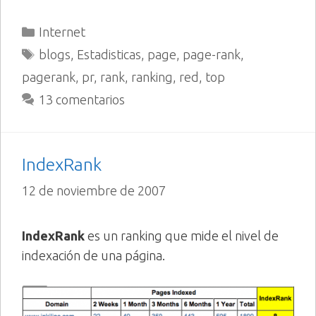
Categorías
Internet
Etiquetas
blogs
,
Estadisticas
,
page
,
page-rank
,
pagerank
,
pr
,
rank
,
ranking
,
red
,
top
13 comentarios
IndexRank
12 de noviembre de 2007
IndexRank
es un ranking que mide el nivel de
indexación de una página.