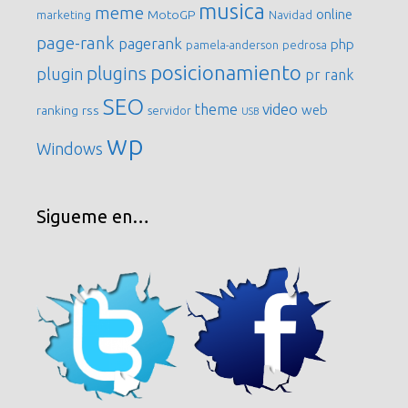
musica
meme
online
MotoGP
marketing
Navidad
page-rank
pagerank
php
pamela-anderson
pedrosa
posicionamiento
plugins
plugin
pr
rank
SEO
video
theme
web
ranking
rss
servidor
USB
wp
Windows
Sigueme en…