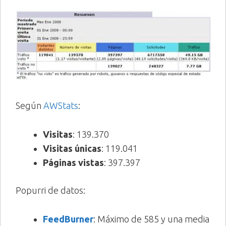
Según
AWStats
:
Visitas
: 139.370
Visitas únicas
: 119.041
Páginas vistas
: 397.397
Popurri de datos:
FeedBurner
: Máximo de 585 y una media