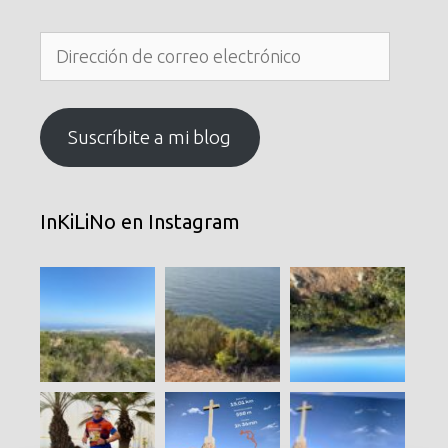
Dirección
de
correo
electrónico
Suscríbite a mi blog
InKiLiNo en Instagram