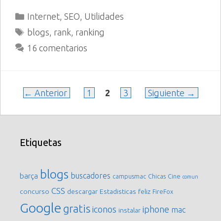
Categorías
Internet
,
SEO
,
Utilidades
Etiquetas
blogs
,
rank
,
ranking
16 comentarios
Página
Página
Página
←
Anterior
1
2
3
Siguiente
→
Etiquetas
blogs
buscadores
barça
campusmac
Chicas
Cine
comun
CSS
concurso
descargar
Estadisticas
feliz
FireFox
Google
gratis
iconos
iphone
mac
instalar